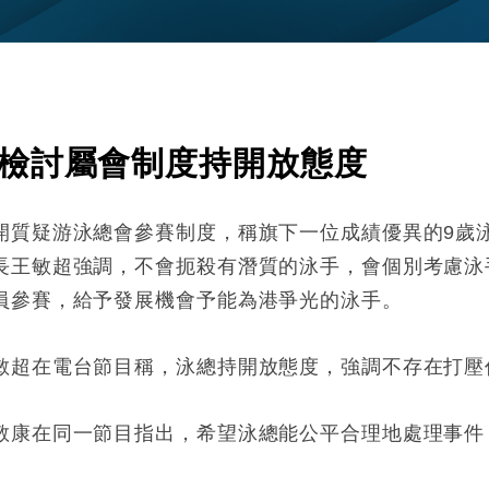
檢討屬會制度持開放態度
開質疑游泳總會參賽制度，稱旗下一位成績優異的9歲
長王敏超強調，不會扼殺有潛質的泳手，會個別考慮泳
員參賽，給予發展機會予能為港爭光的泳手。
敏超在電台節目稱，泳總持開放態度，強調不存在打壓
敬康在同一節目指出，希望泳總能公平合理地處理事件