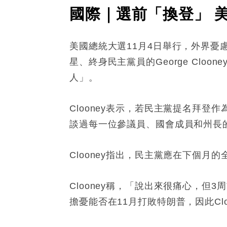
國際｜選前「換登」 美影
美國總統大選11月4日舉行，外界
星、終身民主黨員的George Cl
人」。
Clooney表示，若民主黨提名拜
談過每一位參議員、國會成員和州長
Clooney指出，民主黨應在下個月的全國代表
Clooney稱，「說出來很痛心，但
擔憂能否在11月打敗特朗普，因此Cl