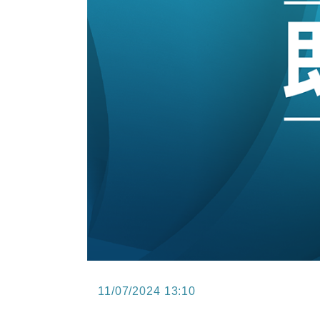
13:44
財經｜內地7月美元計價出口增近24
12:44
財經｜日本春季三度入市撐日圓 4月
11:12
國際｜特朗普料美伊戰事快結束 承
15:59
財經｜SA售股自救後再出手 斥4
11/07/2024 13:10