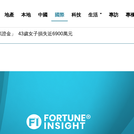
地產
本地
中國
國際
科技
生活
專訪
專
中期息增15%至47仙
4.5% 看好貿易及消費表現
金」 43歲女子損失近6900萬元
周仍升近2%
城亞洲CEO蔡德粦接任
創逾3年最長跌勢
%勝預期 貿易順差達1125億美元
單日斥6.28萬億日圓干預創新高
認部分彈藥庫存緊張
億美元押注未上市公司
中期息增15%至47仙
4.5% 看好貿易及消費表現
金」 43歲女子損失近6900萬元
周仍升近2%
城亞洲CEO蔡德粦接任
創逾3年最長跌勢