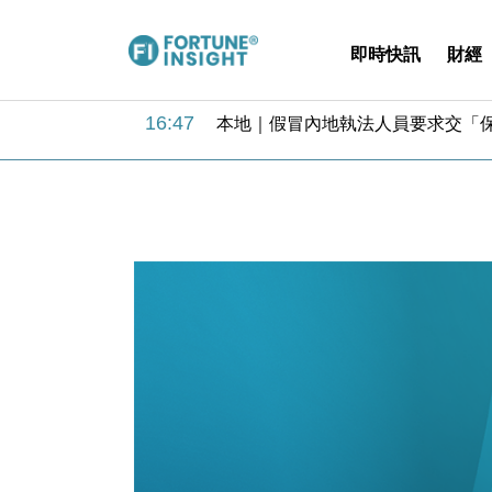
即時快訊
財經
18:31
財經｜華僑銀行上半年淨利創新高 
17:33
財經｜滙豐上調香港今年GDP預測至
16:47
本地｜假冒內地執法人員要求交「保證
16:05
財經｜日經失守6.5萬點後回穩 全
15:47
財經｜恒隆10月換帥 玩具「反」斗
15:11
財經｜韓股反覆波動收跌 連挫7周
13:44
財經｜內地7月美元計價出口增近24
12:44
財經｜日本春季三度入市撐日圓 4月
11:12
國際｜特朗普料美伊戰事快結束 承
15:59
財經｜SA售股自救後再出手 斥4
18:31
財經｜華僑銀行上半年淨利創新高 
17:33
財經｜滙豐上調香港今年GDP預測至
16:47
本地｜假冒內地執法人員要求交「保證
16:05
財經｜日經失守6.5萬點後回穩 全
15:47
財經｜恒隆10月換帥 玩具「反」斗
15:11
財經｜韓股反覆波動收跌 連挫7周