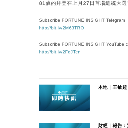
81歲的拜登在上月27日首場總統大
Subscribe FORTUNE INSIGHT Telegram
http://bit.ly/2M63TRO
Subscribe FORTUNE INSIGHT YouTube c
http://bit.ly/2FgJTen
本地｜王敏超
財經｜報告：