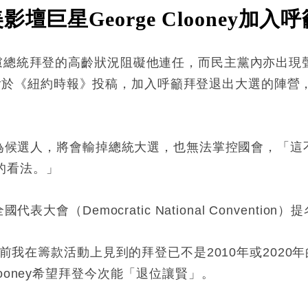
壇巨星George Clooney加入
憂慮總統拜登的高齡狀況阻礙他連任，而民主黨內亦出現
ooney於《紐約時報》投稿，加入呼籲拜登退出大選的
登作為候選人，將會輸掉總統大選，也無法掌控國會，「
的看法。」
大會（Democratic National Convention
3周前我在籌款活動上見到的拜登已不是2010年或202
ooney希望拜登今次能「退位讓賢」。