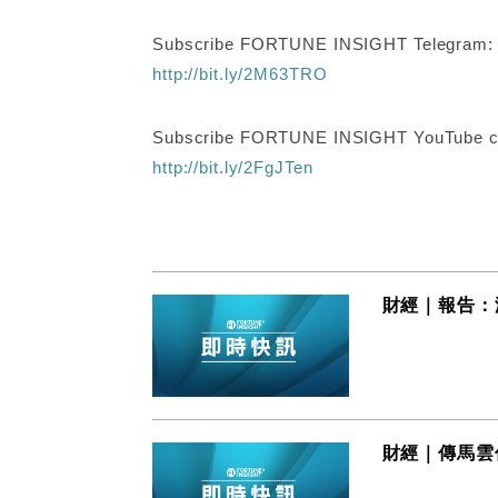
Subscribe FORTUNE INSIGHT Telegram
http://bit.ly/2M63TRO
Subscribe FORTUNE INSIGHT YouTube c
http://bit.ly/2FgJTen
財經｜報告：
財經｜傳馬雲