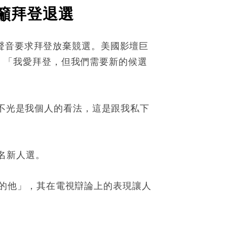
呼籲拜登退選
聲音要求拜登放棄競選。美國影壇巨
陣營，「我愛拜登，但我們需要新的候選
這不光是我個人的看法，這是跟我私下
）提名新人選。
0年的他」，其在電視辯論上的表現讓人