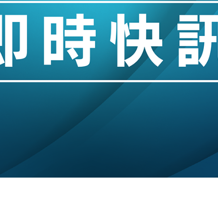
%勝預期 貿易順差達1125億美元
單日斥6.28萬億日圓干預創新高
認部分彈藥庫存緊張
億美元押注未上市公司