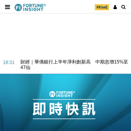
財經｜華僑銀行上半年淨利創新高 中期息增15%至
18:31
47仙
財經｜滙豐上調香港今年GDP預測至4.5% 看好貿易
17:33
及消費表現
本地｜假冒內地執法人員要求交「保證金」 43歲女子
16:47
損失近6900萬元
財經｜日經失守6.5萬點後回穩 全周仍升近2%
16:05
財經｜恒隆10月換帥 玩具「反」斗城亞洲CEO蔡德
15:47
粦接任