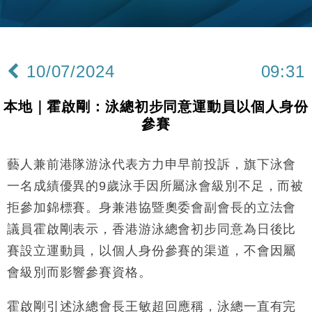
財經｜韓股反覆波動收跌 連挫7周創逾3年最長跌勢
15:11
財經｜內地7月美元計價出口增近24%勝預期 貿易順
13:44
差達1125億美元
10/07/2024
09:31
財經｜日本春季三度入市撐日圓 4月單日斥6.28萬億
12:44
日圓干預創新高
本地｜霍啟剛：泳總初步同意運動員以個人身份
國際｜特朗普料美伊戰事快結束 承認部分彈藥庫存緊
11:12
參賽
張
財經｜SA售股自救後再出手 斥4億美元押注未上市公
15:59
司
藝人兼前港隊游泳代表方力申早前投訴，旗下泳會
財經｜華僑銀行上半年淨利創新高 中期息增15%至
18:31
一名成績優異的9歲泳手因所屬泳會級別不足，而被
47仙
拒參加錦標賽。身兼港協暨奧委會副會長的立法會
財經｜滙豐上調香港今年GDP預測至4.5% 看好貿易
17:33
議員霍啟剛表示，香港游泳總會初步同意為日後比
及消費表現
賽設立運動員，以個人身份參賽的渠道，不會因屬
本地｜假冒內地執法人員要求交「保證金」 43歲女子
16:47
損失近6900萬元
會級別而影響參賽資格。
財經｜日經失守6.5萬點後回穩 全周仍升近2%
16:05
霍啟剛引述泳總會長王敏超回應稱，泳總一直有完