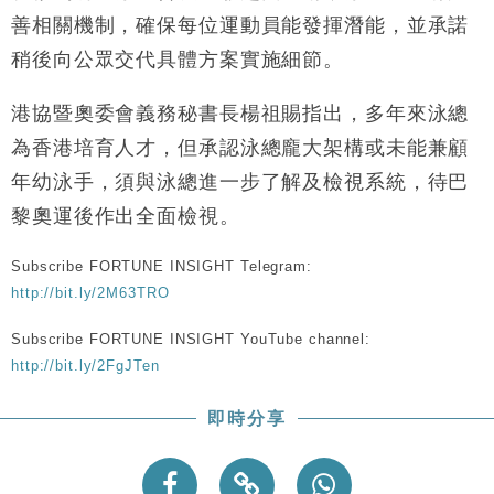
財經｜恒隆10月換帥 玩具「反」斗城亞洲CEO蔡德
15:47
善相關機制，確保每位運動員能發揮潛能，並承諾
粦接任
稍後向公眾交代具體方案實施細節。
財經｜韓股反覆波動收跌 連挫7周創逾3年最長跌勢
15:11
港協暨奧委會義務秘書長楊祖賜指出，多年來泳總
財經｜內地7月美元計價出口增近24%勝預期 貿易順
13:44
為香港培育人才，但承認泳總龐大架構或未能兼顧
差達1125億美元
年幼泳手，須與泳總進一步了解及檢視系統，待巴
財經｜日本春季三度入市撐日圓 4月單日斥6.28萬億
12:44
日圓干預創新高
黎奧運後作出全面檢視。
國際｜特朗普料美伊戰事快結束 承認部分彈藥庫存緊
11:12
張
Subscribe FORTUNE INSIGHT Telegram:
財經｜SA售股自救後再出手 斥4億美元押注未上市公
http://bit.ly/2M63TRO
15:59
司
Subscribe FORTUNE INSIGHT YouTube channel:
http://bit.ly/2FgJTen
即時分享