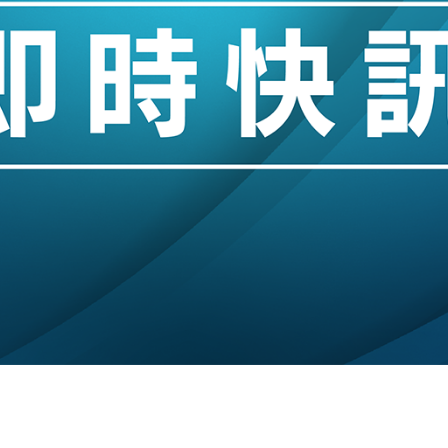
城亞洲CEO蔡德粦接任
創逾3年最長跌勢
%勝預期 貿易順差達1125億美元
單日斥6.28萬億日圓干預創新高
認部分彈藥庫存緊張
億美元押注未上市公司