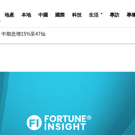
地產
本地
中國
國際
科技
生活
專訪
專
中期息增15%至47仙
4.5% 看好貿易及消費表現
金」 43歲女子損失近6900萬元
周仍升近2%
城亞洲CEO蔡德粦接任
創逾3年最長跌勢
%勝預期 貿易順差達1125億美元
單日斥6.28萬億日圓干預創新高
認部分彈藥庫存緊張
億美元押注未上市公司
中期息增15%至47仙
4.5% 看好貿易及消費表現
金」 43歲女子損失近6900萬元
周仍升近2%