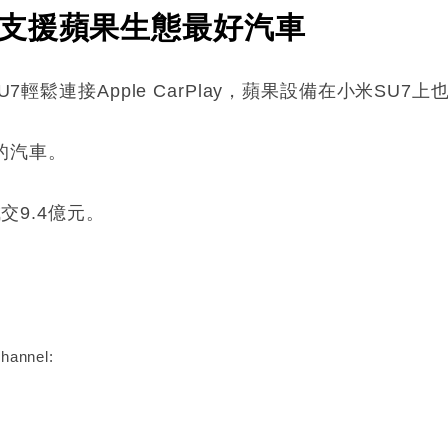
支援蘋果生態最好汽車
U7輕鬆連接Apple CarPlay，蘋果設備在小米SU7
的汽車。
成交9.4億元。
:
hannel: