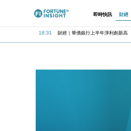
即時快訊
財經
18:31
財經｜華僑銀行上半年淨利創新高 
17:33
財經｜滙豐上調香港今年GDP預測至
16:47
本地｜假冒內地執法人員要求交「保證
16:05
財經｜日經失守6.5萬點後回穩 全
15:47
財經｜恒隆10月換帥 玩具「反」斗
15:11
財經｜韓股反覆波動收跌 連挫7周
13:44
財經｜內地7月美元計價出口增近24
12:44
財經｜日本春季三度入市撐日圓 4月
11:12
國際｜特朗普料美伊戰事快結束 承
15:59
財經｜SA售股自救後再出手 斥4
18:31
財經｜華僑銀行上半年淨利創新高 
17:33
財經｜滙豐上調香港今年GDP預測至
16:47
本地｜假冒內地執法人員要求交「保證
16:05
財經｜日經失守6.5萬點後回穩 全