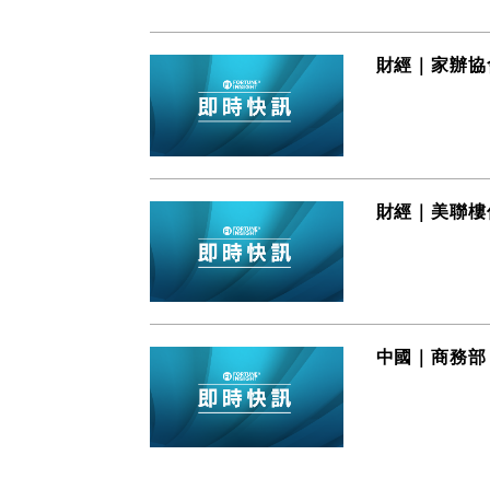
財經｜家辦協
財經｜美聯樓價
中國｜商務部