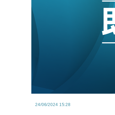
15:47
財經｜恒隆10月換帥 玩具「反」斗
15:11
財經｜韓股反覆波動收跌 連挫7周
13:44
財經｜內地7月美元計價出口增近24
12:44
財經｜日本春季三度入市撐日圓 4月
11:12
國際｜特朗普料美伊戰事快結束 承
15:59
財經｜SA售股自救後再出手 斥4
24/06/2024 15:28