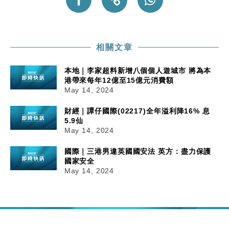
財經｜韓股反覆波動收跌 連挫7周創逾3年最長跌勢
15:11
財經｜內地7月美元計價出口增近24%勝預期 貿易順
13:44
相關文章
差達1125億美元
財經｜日本春季三度入市撐日圓 4月單日斥6.28萬億
12:44
本地｜李家超料新增八個個人遊城市 將為本
日圓干預創新高
港帶來每年12億至15億元消費額
May 14, 2024
國際｜特朗普料美伊戰事快結束 承認部分彈藥庫存緊
11:12
張
財經｜譚仔國際(02217)全年溢利降16% 息
財經｜SA售股自救後再出手 斥4億美元押注未上市公
15:59
5.9仙
司
May 14, 2024
國際｜三港男違英國國安法 英方：盡力保護
國家安全
May 14, 2024