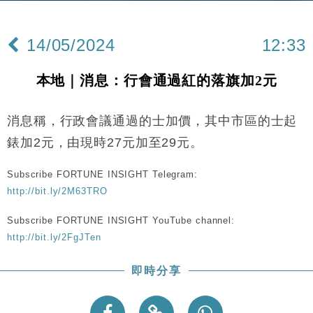
財經｜內地7月美元計價出口增近24%勝預期 貿易順
13:44
差達1125億美元
14/05/2024
12:33
財經｜日本春季三度入市撐日圓 4月單日斥6.28萬億
12:44
日圓干預創新高
本地｜消息：行會通過紅的落旗加2元
國際｜特朗普料美伊戰事快結束 承認部分彈藥庫存緊
11:12
張
消息稱，行政會議通過的士加價，其中市區的士起
財經｜SA售股自救後再出手 斥4億美元押注未上市公
15:59
司
錶加2元，由現時27元加至29元。
財經｜華僑銀行上半年淨利創新高 中期息增15%至
18:31
47仙
Subscribe FORTUNE INSIGHT Telegram:
http://bit.ly/2M63TRO
財經｜滙豐上調香港今年GDP預測至4.5% 看好貿易
17:33
及消費表現
Subscribe FORTUNE INSIGHT YouTube channel:
本地｜假冒內地執法人員要求交「保證金」 43歲女子
16:47
http://bit.ly/2FgJTen
損失近6900萬元
財經｜日經失守6.5萬點後回穩 全周仍升近2%
16:05
即時分享
財經｜恒隆10月換帥 玩具「反」斗城亞洲CEO蔡德
15:47
粦接任