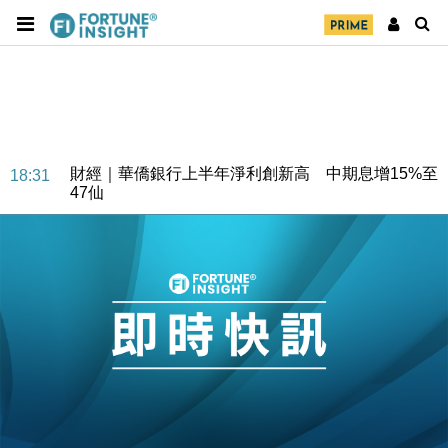
財經｜華僑銀行上半年淨利創新高 中期息增15%至
18:31
47仙
財經｜滙豐上調香港今年GDP預測至4.5% 看好貿易
17:33
及消費表現
本地｜假冒內地執法人員要求交「保證金」 43歲女子
16:47
損失近6900萬元
財經｜日經失守6.5萬點後回穩 全周仍升近2%
16:05
財經｜恒隆10月換帥 玩具「反」斗城亞洲CEO蔡德
15:47
粦接任
財經｜韓股反覆波動收跌 連挫7周創逾3年最長跌勢
15:11