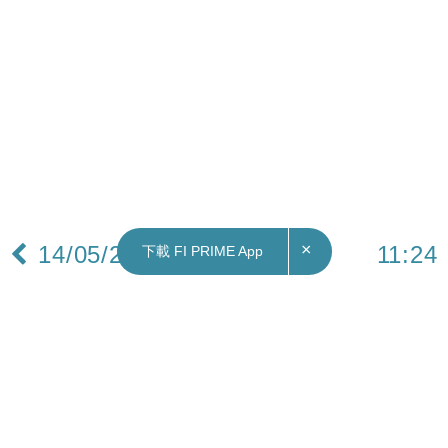
×
14/05/2024
11:24
下載 FI PRIME App
本地｜李家超料新增八個個人遊城市 將為本港帶
來每年12億至15億元消費額
行政長官李家超今日(14日)在出席行政會議前表
示，中央政府早前宣布增加八個「個人遊城市」，