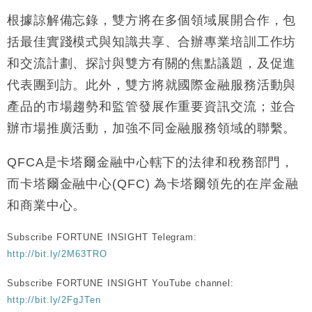
市場落地
根據諒解備忘錄，雙方將在多個領域展開合作，包
地產｜大酒店中期轉賺2300萬元 斥21億翻新香港及
14:50
括最佳實踐模式與知識共享、合辦專業培訓工作坊
東京半島
和交流計劃、探討與雙方有關的焦點議題，及促進
國際｜特朗普赴洛杉磯高球場活動前 男子攜槍彈被捕
13:12
代表團到訪。此外，雙方將就國際金融服務活動與
財經｜香港7月PMI回落至51 企業擴張放慢兼縮減人
12:30
產品的市場趨勢和監管發展作重要資訊交流；並合
手
辦市場推廣活動，加強不同金融服務領域的聯繫。
財經｜黑石傳再籌逾360億美元 支援Anthropic租用
11:40
Google晶片
QFCA是卡塔爾金融中心轄下的法律和稅務部門，
財經｜美商務部擬擴大金屬關稅範圍 14類產品或加徵
10:57
而卡塔爾金融中心(QFC) 為卡塔爾領先的在岸金融
25%
和商業中心。
本地｜新世界K11 9月升級會員制度 增鉑金卡級別鎖
18:15
定高消費客群
Subscribe FORTUNE INSIGHT Telegram:
財經｜本港6月零售額連升14個月 珠寶鐘錶銷售升勢
17:40
最強
http://bit.ly/2M63TRO
財經｜滙控重啟最多10億美元回購 派息比率目標維持
16:33
Subscribe FORTUNE INSIGHT YouTube channel:
50%
http://bit.ly/2FgJTen