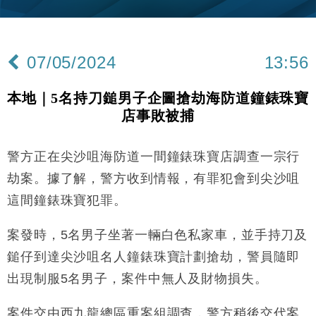
15:11
財經｜內地7月美元計價出口增近24%勝預期 貿易順
13:44
差達1125億美元
07/05/2024
13:56
財經｜日本春季三度入市撐日圓 4月單日斥6.28萬億
12:44
日圓干預創新高
本地｜5名持刀鎚男子企圖搶劫海防道鐘錶珠寶
國際｜特朗普料美伊戰事快結束 承認部分彈藥庫存緊
11:12
店事敗被捕
張
財經｜SA售股自救後再出手 斥4億美元押注未上市公
15:59
司
警方正在尖沙咀海防道一間鐘錶珠寶店調查一宗行
財經｜華僑銀行上半年淨利創新高 中期息增15%至
18:31
劫案。據了解，警方收到情報，有罪犯會到尖沙咀
47仙
這間鐘錶珠寶犯罪。
財經｜滙豐上調香港今年GDP預測至4.5% 看好貿易
17:33
及消費表現
案發時，5名男子坐著一輛白色私家車，並手持刀及
本地｜假冒內地執法人員要求交「保證金」 43歲女子
16:47
鎚仔到達尖沙咀名人鐘錶珠寶計劃搶劫，警員隨即
損失近6900萬元
出現制服5名男子，案件中無人及財物損失。
財經｜日經失守6.5萬點後回穩 全周仍升近2%
16:05
案件交由西九龍總區重案組調查，警方稍後交代案