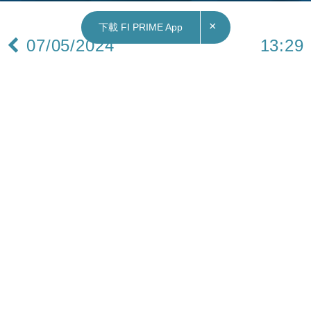
×
下載 FI PRIME App
07/05/2024
13:29
本地｜本周六灣仔海濱無人機表演展現空中包
山 旅發局灣仔碼頭派雪糕
旅發局公布周六晚無人機表演詳情，為配合下星期
佛誕及太平清醮，將以這兩大節慶為設計重點，推
廣傳統特色，會由1000架無人機拼湊出包括巨型平
安包、太平清醮花牌等多幅以傳統節慶為主題的動
態圖案。
旅發局將安排雪糕車，當日傍晚6時至晚上8時，於
灣仔碼頭入口靠左空地向公眾及旅客免費派發雪
糕，派完即止。