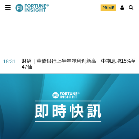
財經｜華僑銀行上半年淨利創新高 中期息增15%至
18:31
47仙
財經｜滙豐上調香港今年GDP預測至4.5% 看好貿易
17:33
及消費表現
本地｜假冒內地執法人員要求交「保證金」 43歲女子
16:47
損失近6900萬元
財經｜日經失守6.5萬點後回穩 全周仍升近2%
16:05
財經｜恒隆10月換帥 玩具「反」斗城亞洲CEO蔡德
15:47
粦接任
財經｜韓股反覆波動收跌 連挫7周創逾3年最長跌勢