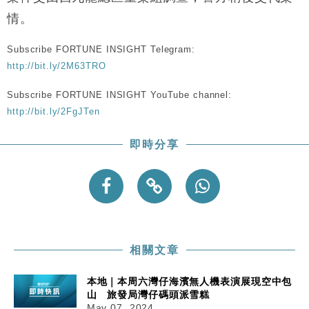
財經｜恒隆10月換帥 玩具「反」斗城亞洲CEO蔡德
15:47
粦接任
情。
財經｜韓股反覆波動收跌 連挫7周創逾3年最長跌勢
15:11
Subscribe FORTUNE INSIGHT Telegram:
http://bit.ly/2M63TRO
財經｜內地7月美元計價出口增近24%勝預期 貿易順
13:44
差達1125億美元
Subscribe FORTUNE INSIGHT YouTube channel:
財經｜日本春季三度入市撐日圓 4月單日斥6.28萬億
12:44
http://bit.ly/2FgJTen
日圓干預創新高
國際｜特朗普料美伊戰事快結束 承認部分彈藥庫存緊
11:12
即時分享
張
財經｜SA售股自救後再出手 斥4億美元押注未上市公
15:59
司
相關文章
本地｜本周六灣仔海濱無人機表演展現空中包
山 旅發局灣仔碼頭派雪糕
May 07, 2024