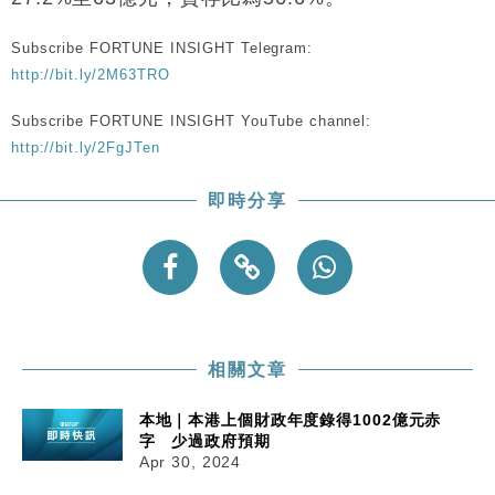
粦接任
Subscribe FORTUNE INSIGHT Telegram:
財經｜韓股反覆波動收跌 連挫7周創逾3年最長跌勢
15:11
http://bit.ly/2M63TRO
財經｜內地7月美元計價出口增近24%勝預期 貿易順
13:44
Subscribe FORTUNE INSIGHT YouTube channel:
差達1125億美元
http://bit.ly/2FgJTen
財經｜日本春季三度入市撐日圓 4月單日斥6.28萬億
12:44
日圓干預創新高
即時分享
國際｜特朗普料美伊戰事快結束 承認部分彈藥庫存緊
11:12
張
財經｜SA售股自救後再出手 斥4億美元押注未上市公
15:59
司
相關文章
本地｜本港上個財政年度錄得1002億元赤
字 少過政府預期
Apr 30, 2024