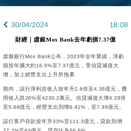
財經｜內地7月美元計價出口增近24%勝預期 貿易順
13:44
差達1125億美元
30/04/2024
18:08
財經｜日本春季三度入市撐日圓 4月單日斥6.28萬億
12:44
日圓干預創新高
財經｜虛銀Mox Bank去年虧損7.37億
國際｜特朗普料美伊戰事快結束 承認部分彈藥庫存緊
11:12
張
虛擬銀行Mox Bank公布，2023年全年業績，淨虧
財經｜SA售股自救後再出手 斥4億美元押注未上市公
15:59
司
損按年擴大約16.5%至7.37億元，受信貸減值大
財經｜華僑銀行上半年淨利創新高 中期息增15%至
18:31
增，加上經營支出上升所拖累
47仙
財經｜滙豐上調香港今年GDP預測至4.5% 看好貿易
17:33
期內，該行淨利息收入按年升2.8倍至4.35億元，費
及消費表現
用收入跌26%至4230.2萬元。信貸減值大增4.29倍
本地｜假冒內地執法人員要求交「保證金」 43歲女子
16:47
損失近6900萬元
至5.68億元，經營支出則增6.41%，至7.39億元。
財經｜日經失守6.5萬點後回穩 全周仍升近2%
16:05
該行客戶存款按年升33%至111.3億元，貸款則增
27.2%至63億元，貸存比為56.6%。
財經｜恒隆10月換帥 玩具「反」斗城亞洲CEO蔡德
15:47