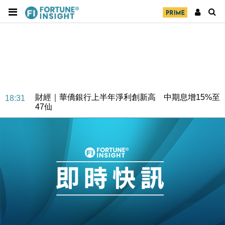
財經｜華僑銀行上半年淨利創新高 中期息增15%至
18:31
47仙
財經｜滙豐上調香港今年GDP預測至4.5% 看好貿易
17:33
及消費表現
本地｜假冒內地執法人員要求交「保證金」 43歲女子
16:47
損失近6900萬元
財經｜日經失守6.5萬點後回穩 全周仍升近2%
16:05
財經｜恒隆10月換帥 玩具「反」斗城亞洲CEO蔡德
15:47
粦接任
財經｜韓股反覆波動收跌 連挫7周創逾3年最長跌勢
15:11