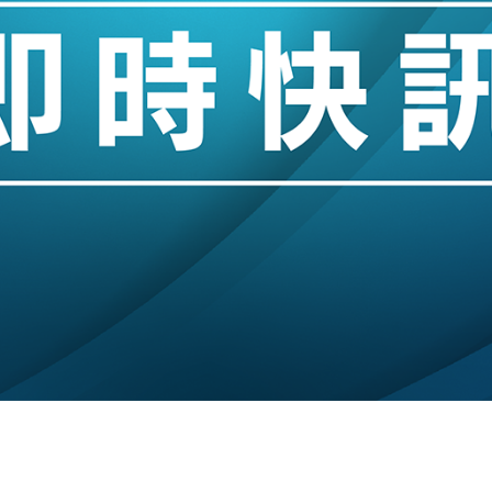
城亞洲CEO蔡德粦接任
創逾3年最長跌勢
%勝預期 貿易順差達1125億美元
單日斥6.28萬億日圓干預創新高
認部分彈藥庫存緊張
億美元押注未上市公司