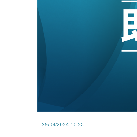
15:47
財經｜恒隆10月換帥 玩具「反」斗
15:11
財經｜韓股反覆波動收跌 連挫7周
13:44
財經｜內地7月美元計價出口增近24
12:44
財經｜日本春季三度入市撐日圓 4月
11:12
國際｜特朗普料美伊戰事快結束 承
15:59
財經｜SA售股自救後再出手 斥4
29/04/2024 10:23