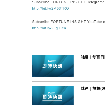
Subscribe FORTUNE INSIGHT Telegram
http://bit.ly/2M63TRO
Subscribe FORTUNE INSIGHT YouTube c
http://bit.ly/2FgJTen
財經｜每百日圓
財經｜旭輝(