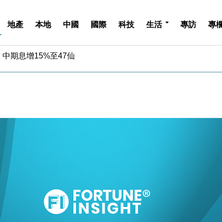
地產
本地
中國
國際
科技
生活
專訪
專
中期息增15%至47仙
4.5% 看好貿易及消費表現
金」 43歲女子損失近6900萬元
周仍升近2%
城亞洲CEO蔡德粦接任
創逾3年最長跌勢
%勝預期 貿易順差達1125億美元
單日斥6.28萬億日圓干預創新高
認部分彈藥庫存緊張
億美元押注未上市公司
中期息增15%至47仙
4.5% 看好貿易及消費表現
金」 43歲女子損失近6900萬元
周仍升近2%