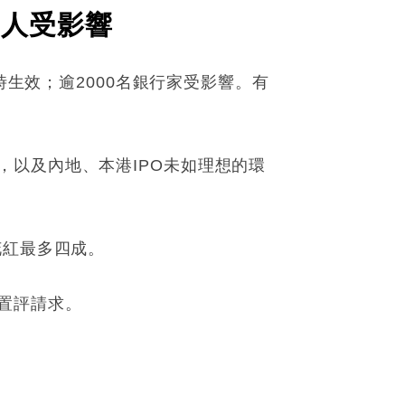
00人受影響
時生效；逾2000名銀行家受影響。有
以及內地、本港IPO未如理想的環
花紅最多四成。
置評請求。