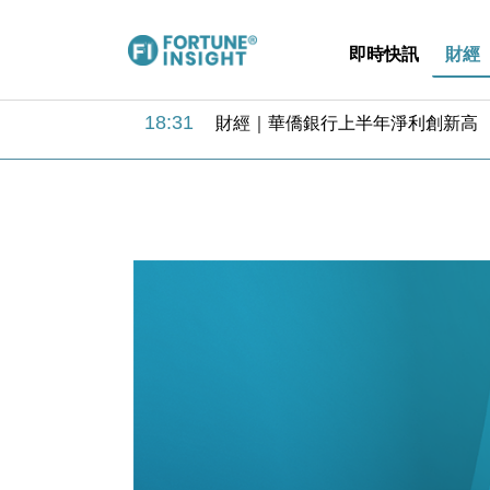
即時快訊
財經
18:31
財經｜華僑銀行上半年淨利創新高 
17:33
財經｜滙豐上調香港今年GDP預測至
16:47
本地｜假冒內地執法人員要求交「保證
16:05
財經｜日經失守6.5萬點後回穩 全
15:47
財經｜恒隆10月換帥 玩具「反」斗
15:11
財經｜韓股反覆波動收跌 連挫7周
13:44
財經｜內地7月美元計價出口增近24
12:44
財經｜日本春季三度入市撐日圓 4月
11:12
國際｜特朗普料美伊戰事快結束 承
15:59
財經｜SA售股自救後再出手 斥4
18:31
財經｜華僑銀行上半年淨利創新高 
17:33
財經｜滙豐上調香港今年GDP預測至
16:47
本地｜假冒內地執法人員要求交「保證
16:05
財經｜日經失守6.5萬點後回穩 全