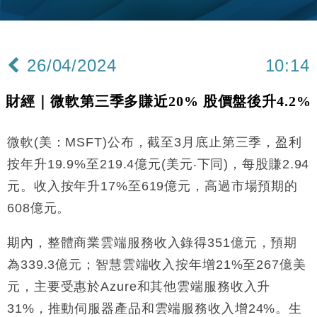
財經｜韓股反覆波動收跌 連挫7周創逾3年最長跌勢
15:11
財經｜內地7月美元計價出口增近24%勝預期 貿易順
13:44
差達1125億美元
26/04/2024
10:14
財經｜日本春季三度入市撐日圓 4月單日斥6.28萬億
12:44
日圓干預創新高
財經｜微軟第三季多賺近20% 股價盤後升4.2%
國際｜特朗普料美伊戰事快結束 承認部分彈藥庫存緊
11:12
張
微軟(美：MSFT)公布，截至3月底止第三季，盈利
財經｜SA售股自救後再出手 斥4億美元押注未上市公
15:59
司
按年升19.9%至219.4億元(美元‧下同)，每股賺2.94
財經｜華僑銀行上半年淨利創新高 中期息增15%至
18:31
元。收入按年升17%至619億元，高過市場預期的
47仙
608億元。
財經｜滙豐上調香港今年GDP預測至4.5% 看好貿易
17:33
及消費表現
期內，整體商業雲端服務收入錄得351億元，預期
本地｜假冒內地執法人員要求交「保證金」 43歲女子
16:47
損失近6900萬元
為339.3億元；智慧雲端收入按年增21%至267億美
財經｜日經失守6.5萬點後回穩 全周仍升近2%
元，主要受惠於Azure和其他雲端服務收入升
16:05
31%，推動伺服器產品和雲端服務收入增24%。生