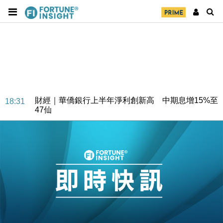
財經｜華僑銀行上半年淨利創新高 中期息增15%至
18:31
47仙
財經｜滙豐上調香港今年GDP預測至4.5% 看好貿易
17:33
及消費表現
本地｜假冒內地執法人員要求交「保證金」 43歲女子
16:47
損失近6900萬元
財經｜日經失守6.5萬點後回穩 全周仍升近2%
16:05
財經｜恒隆10月換帥 玩具「反」斗城亞洲CEO蔡德
15:47
粦接任