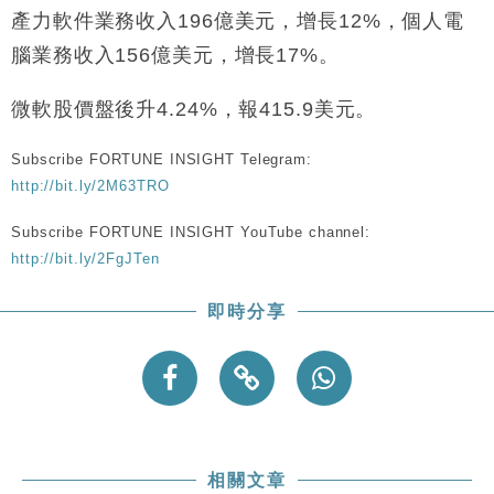
財經｜恒隆10月換帥 玩具「反」斗城亞洲CEO蔡德
15:47
產力軟件業務收入196億美元，增長12%，個人電
粦接任
腦業務收入156億美元，增長17%。
財經｜韓股反覆波動收跌 連挫7周創逾3年最長跌勢
15:11
微軟股價盤後升4.24%，報415.9美元。
財經｜內地7月美元計價出口增近24%勝預期 貿易順
13:44
差達1125億美元
Subscribe FORTUNE INSIGHT Telegram:
財經｜日本春季三度入市撐日圓 4月單日斥6.28萬億
12:44
http://bit.ly/2M63TRO
日圓干預創新高
國際｜特朗普料美伊戰事快結束 承認部分彈藥庫存緊
11:12
Subscribe FORTUNE INSIGHT YouTube channel:
張
http://bit.ly/2FgJTen
財經｜SA售股自救後再出手 斥4億美元押注未上市公
15:59
司
即時分享
相關文章