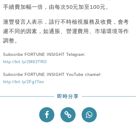
財經｜香港7月PMI回落至51 企業擴張放慢兼縮減人
12:30
手續費加幅一倍，由每次50元加至100元。
手
財經｜黑石傳再籌逾360億美元 支援Anthropic租用
11:40
滙豐發言人表示，該行不時檢視服務及收費，會考
Google晶片
慮不同的因素，如通脹、營運費用、市場環境等作
財經｜美商務部擬擴大金屬關稅範圍 14類產品或加徵
10:57
25%
調整。
本地｜新世界K11 9月升級會員制度 增鉑金卡級別鎖
18:15
定高消費客群
Subscribe FORTUNE INSIGHT Telegram:
http://bit.ly/2M63TRO
財經｜本港6月零售額連升14個月 珠寶鐘錶銷售升勢
17:40
最強
Subscribe FORTUNE INSIGHT YouTube channel:
財經｜滙控重啟最多10億美元回購 派息比率目標維持
16:33
http://bit.ly/2FgJTen
50%
即時分享