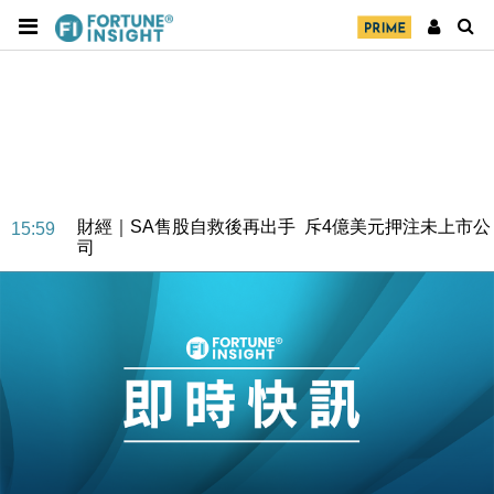
財經｜SA售股自救後再出手 斥4億美元押注未上市公
15:59
司
財經｜精星香港夥菜鳥拓全球智慧倉儲市場 加快海外
11:30
市場落地
地產｜大酒店中期轉賺2300萬元 斥21億翻新香港及
14:50
東京半島
國際｜特朗普赴洛杉磯高球場活動前 男子攜槍彈被捕
13:12
財經｜香港7月PMI回落至51 企業擴張放慢兼縮減人
12:30
手