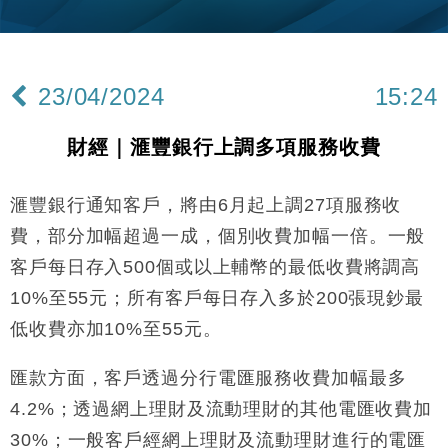
財經｜黑石傳再籌逾360億美元 支援Anthropic租用
11:40
Google晶片
財經｜美商務部擬擴大金屬關稅範圍 14類產品或加徵
10:57
25%
23/04/2024
15:24
本地｜新世界K11 9月升級會員制度 增鉑金卡級別鎖
18:15
定高消費客群
財經｜滙豐銀行上調多項服務收費
財經｜本港6月零售額連升14個月 珠寶鐘錶銷售升勢
17:40
最強
滙豐銀行通知客戶，將由6月起上調27項服務收
財經｜滙控重啟最多10億美元回購 派息比率目標維持
16:33
50%
費，部分加幅超過一成，個別收費加幅一倍。一般
財經｜SA售股自救後再出手 斥4億美元押注未上市公
15:59
客戶每日存入500個或以上輔幣的最低收費將調高
司
10%至55元；所有客戶每日存入多於200張現鈔最
財經｜精星香港夥菜鳥拓全球智慧倉儲市場 加快海外
11:30
市場落地
低收費亦加10%至55元。
地產｜大酒店中期轉賺2300萬元 斥21億翻新香港及
14:50
東京半島
匯款方面，客戶透過分行電匯服務收費加幅最多
國際｜特朗普赴洛杉磯高球場活動前 男子攜槍彈被捕
4.2%；透過網上理財及流動理財的其他電匯收費加
13:12
30%；一般客戶經網上理財及流動理財進行的電匯