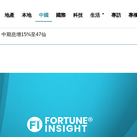
地產
本地
中國
國際
科技
生活
專訪
專
中期息增15%至47仙
4.5% 看好貿易及消費表現
金」 43歲女子損失近6900萬元
周仍升近2%
城亞洲CEO蔡德粦接任
創逾3年最長跌勢
%勝預期 貿易順差達1125億美元
單日斥6.28萬億日圓干預創新高
認部分彈藥庫存緊張
億美元押注未上市公司
中期息增15%至47仙
4.5% 看好貿易及消費表現
金」 43歲女子損失近6900萬元
周仍升近2%