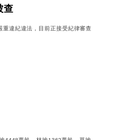
被查
嚴重違紀違法，目前正接受紀律審查