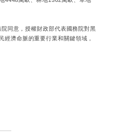
448萬畝、林地1362萬畝、草地
務院同意，授權財政部代表國務院對黑
民經濟命脈的重要行業和關鍵領域，