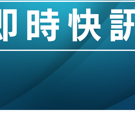
城亞洲CEO蔡德粦接任
創逾3年最長跌勢
%勝預期 貿易順差達1125億美元
單日斥6.28萬億日圓干預創新高
認部分彈藥庫存緊張
億美元押注未上市公司