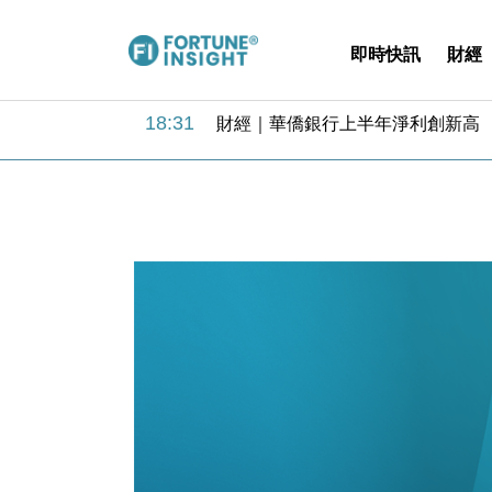
即時快訊
財經
18:31
財經｜華僑銀行上半年淨利創新高 
17:33
財經｜滙豐上調香港今年GDP預測至
16:47
本地｜假冒內地執法人員要求交「保證
16:05
財經｜日經失守6.5萬點後回穩 全
15:47
財經｜恒隆10月換帥 玩具「反」斗
15:11
財經｜韓股反覆波動收跌 連挫7周
13:44
財經｜內地7月美元計價出口增近24
12:44
財經｜日本春季三度入市撐日圓 4月
11:12
國際｜特朗普料美伊戰事快結束 承
15:59
財經｜SA售股自救後再出手 斥4
18:31
財經｜華僑銀行上半年淨利創新高 
17:33
財經｜滙豐上調香港今年GDP預測至
16:47
本地｜假冒內地執法人員要求交「保證
16:05
財經｜日經失守6.5萬點後回穩 全