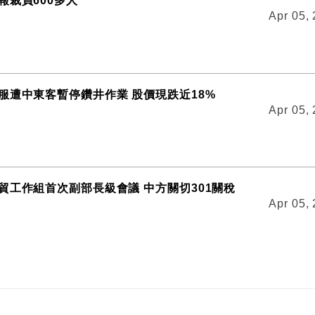
報裁員600多人
Apr 05,
服遭中東客暫停鑽井作業 股價現跌近18%
Apr 05,
貿工作組首次副部長級會議 中方關切301關稅
Apr 05,