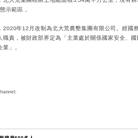
大荒集團轄區土地總面積5.54萬平方公里，現有耕地4
生態示範區 。
2020年12月改制為北大荒農墾集團有限公司。經國
人職責，被財政部界定為「主業處於關係國家安全、國
企業」。
:
hannel: