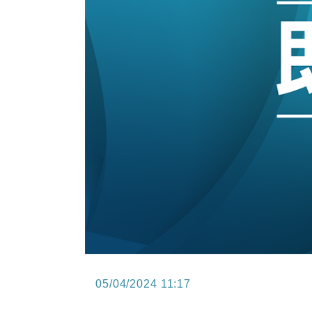
15:47
財經｜恒隆10月換帥 玩具「反」斗
15:11
財經｜韓股反覆波動收跌 連挫7周
13:44
財經｜內地7月美元計價出口增近24
12:44
財經｜日本春季三度入市撐日圓 4月
11:12
國際｜特朗普料美伊戰事快結束 承
15:59
財經｜SA售股自救後再出手 斥4
05/04/2024 11:17