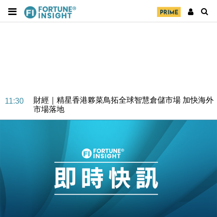
財經｜精星香港夥菜鳥拓全球智慧倉儲市場 加快海外
11:30
市場落地
地產｜大酒店中期轉賺2300萬元 斥21億翻新香港及
14:50
東京半島
國際｜特朗普赴洛杉磯高球場活動前 男子攜槍彈被捕
13:12
財經｜香港7月PMI回落至51 企業擴張放慢兼縮減人
12:30
手
財經｜黑石傳再籌逾360億美元 支援Anthropic租用
11:40
Google晶片