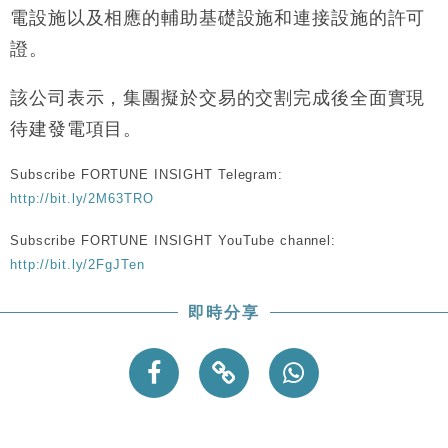
財經｜黑石傳再籌逾360億美元 支援Anthropic租用
11:40
電設施以及相應的輔助基礎設施和連接設施的許可
Google晶片
證。
財經｜美商務部擬擴大金屬關稅範圍 14類產品或加徵
10:57
25%
該公司表示，集團擬於交易的交割完成後全面實現
本地｜新世界K11 9月升級會員制度 增鉑金卡級別鎖
18:15
待建發電項目。
定高消費客群
財經｜本港6月零售額連升14個月 珠寶鐘錶銷售升勢
17:40
Subscribe FORTUNE INSIGHT Telegram:
最強
http://bit.ly/2M63TRO
財經｜滙控重啟最多10億美元回購 派息比率目標維持
16:33
50%
Subscribe FORTUNE INSIGHT YouTube channel:
財經｜SHEIN傳最快8月中招股 估值料降至400億美
15:11
http://bit.ly/2FgJTen
元以下
即時分享