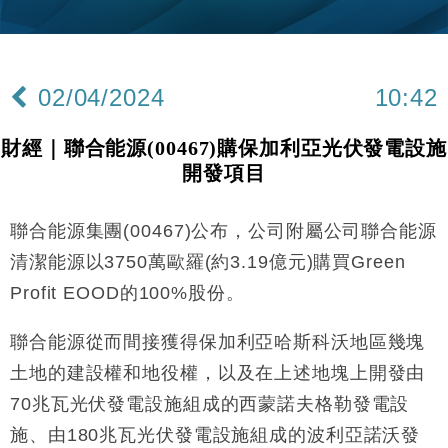
財經｜美商務部擬擴大金屬關稅範圍 14類產品或加徵
10:57
25%
本地｜新世界K11 9月升級會員制度 增鉑金卡級別鎖
18:15
定高消費客群
02/04/2024
10:42
財經｜本港6月零售額連升14個月 珠寶鐘錶銷售升勢
17:40
最強
財經｜聯合能源(00467)購保加利亞光伏發電設施
財經｜滙控重啟最多10億美元回購 派息比率目標維持
16:33
開發項目
50%
財經｜SHEIN傳最快8月中招股 估值料降至400億美
15:11
元以下
聯合能源集團(00467)公布，公司附屬公司聯合能源
財經｜精星香港夥菜鳥拓全球智慧倉儲市場 加快海外
11:30
清潔能源以3750萬歐羅(約3.19億元)購買Green
市場落地
Profit EOOD的100%股份。
地產｜大酒店中期轉賺2300萬元 斥21億翻新香港及
14:50
東京半島
聯合能源從而間接獲得保加利亞哈斯科沃地區幾塊
國際｜特朗普赴洛杉磯高球場活動前 男子攜槍彈被捕
13:12
土地的建設權和地役權，以及在上述地塊上開發由
70兆瓦光伏發電設施組成的西蒙諾夫格勒發電設
財經｜香港7月PMI回落至51 企業擴張放慢兼縮減人
12:30
手
施、由180兆瓦光伏發電設施組成的波利亞諾沃發