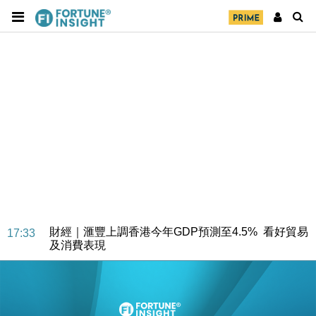
財經｜華僑銀行上半年淨利創新高 中期息增15%至
18:31
47仙
財經｜滙豐上調香港今年GDP預測至4.5% 看好貿易
17:33
及消費表現
本地｜假冒內地執法人員要求交「保證金」 43歲女子
16:47
損失近6900萬元
財經｜日經失守6.5萬點後回穩 全周仍升近2%
16:05