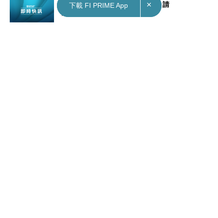
×
×
本地｜新一期綠置居即日接受申請
下載 FI PRIME App
下載 FI PRIME App
Mar 28, 2024
中國｜趙樂際：構建人類命運共同體從中國倡議擴大為全球行動
Contact Us
|
Privacy Policy