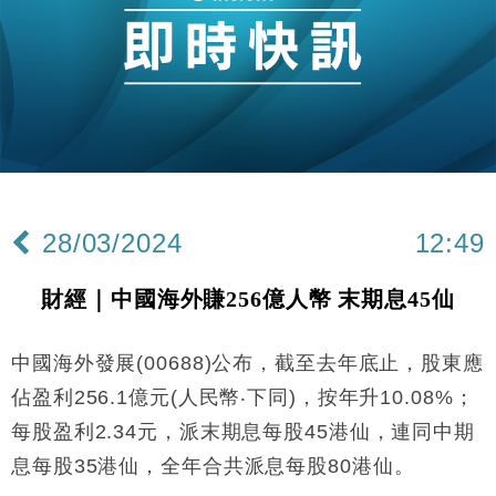
財經｜恒隆10月換帥 玩具「反」斗城亞洲CEO蔡德
15:47
粦接任
財經｜韓股反覆波動收跌 連挫7周創逾3年最長跌勢
15:11
財經｜內地7月美元計價出口增近24%勝預期 貿易順
13:44
差達1125億美元
財經｜日本春季三度入市撐日圓 4月單日斥6.28萬億
12:44
日圓干預創新高
28/03/2024
12:49
國際｜特朗普料美伊戰事快結束 承認部分彈藥庫存緊
11:12
張
財經｜中國海外賺256億人幣 末期息45仙
財經｜SA售股自救後再出手 斥4億美元押注未上市公
15:59
司
中國海外發展(00688)公布，截至去年底止，股東應
財經｜華僑銀行上半年淨利創新高 中期息增15%至
18:31
47仙
佔盈利256.1億元(人民幣‧下同)，按年升10.08%；
財經｜滙豐上調香港今年GDP預測至4.5% 看好貿易
17:33
每股盈利2.34元，派末期息每股45港仙，連同中期
及消費表現
息每股35港仙，全年合共派息每股80港仙。
本地｜假冒內地執法人員要求交「保證金」 43歲女子
16:47