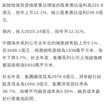
損失近6900萬元
剔除稅後投資物業重估增值的股東應佔溢利為225.8
財經｜日經失守6.5萬點後回穩 全周仍升近2%
16:05
億元，按年上升12.1%。核心股東應佔溢利236.5億
財經｜恒隆10月換帥 玩具「反」斗城亞洲CEO蔡德
元。
15:47
粦接任
期內，收入2025.24億元，按年升12.31%。
財經｜韓股反覆波動收跌 連挫7周創逾3年最長跌勢
15:11
中國海外系列公司去年合約物業銷售額上升5.1%，
財經｜內地7月美元計價出口增近24%勝預期 貿易順
13:44
差達1125億美元
至3098.1億元，相應銷售面積為1336萬平方米，按
財經｜日本春季三度入市撐日圓 4月單日斥6.28萬億
12:44
年下降3.7%。於去年底，集團系列公司土地儲備總
日圓干預創新高
建築面積為5403萬平方米。
國際｜特朗普料美伊戰事快結束 承認部分彈藥庫存緊
11:12
張
於去年底，集團總借貸為2576.6億元，持有銀行結
財經｜SA售股自救後再出手 斥4億美元押注未上市公
15:59
司
餘及現金為1056.3億元。集團淨借貸比率為
38.7%，加權平均融資成本為3.55%，融資成本處
於行業最低區間。