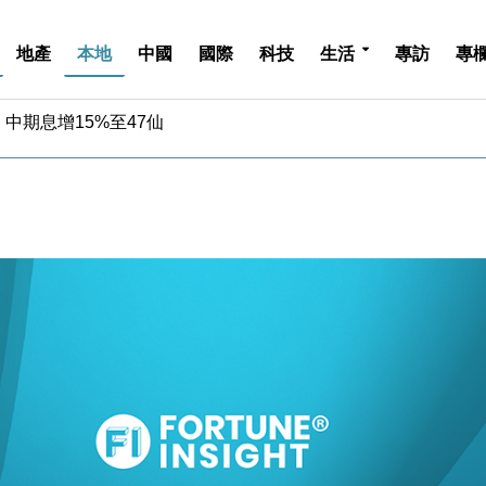
地產
本地
中國
國際
科技
生活
專訪
專
中期息增15%至47仙
4.5% 看好貿易及消費表現
金」 43歲女子損失近6900萬元
周仍升近2%
城亞洲CEO蔡德粦接任
創逾3年最長跌勢
%勝預期 貿易順差達1125億美元
單日斥6.28萬億日圓干預創新高
認部分彈藥庫存緊張
億美元押注未上市公司
中期息增15%至47仙
4.5% 看好貿易及消費表現
金」 43歲女子損失近6900萬元
周仍升近2%