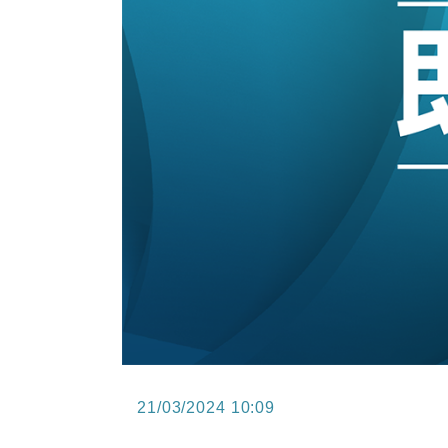
15:47
財經｜恒隆10月換帥 玩具「反」斗
15:11
財經｜韓股反覆波動收跌 連挫7周
13:44
財經｜內地7月美元計價出口增近24
12:44
財經｜日本春季三度入市撐日圓 4月
11:12
國際｜特朗普料美伊戰事快結束 承
15:59
財經｜SA售股自救後再出手 斥4
21/03/2024 10:09