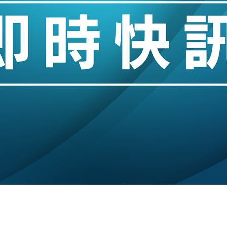
城亞洲CEO蔡德粦接任
創逾3年最長跌勢
%勝預期 貿易順差達1125億美元
單日斥6.28萬億日圓干預創新高
認部分彈藥庫存緊張
億美元押注未上市公司