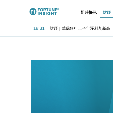
即時快訊
財經
18:31
財經｜華僑銀行上半年淨利創新高 
17:33
財經｜滙豐上調香港今年GDP預測至
16:47
本地｜假冒內地執法人員要求交「保證
16:05
財經｜日經失守6.5萬點後回穩 全
15:47
財經｜恒隆10月換帥 玩具「反」斗
15:11
財經｜韓股反覆波動收跌 連挫7周
13:44
財經｜內地7月美元計價出口增近24
12:44
財經｜日本春季三度入市撐日圓 4月
11:12
國際｜特朗普料美伊戰事快結束 承
15:59
財經｜SA售股自救後再出手 斥4
18:31
財經｜華僑銀行上半年淨利創新高 
17:33
財經｜滙豐上調香港今年GDP預測至
16:47
本地｜假冒內地執法人員要求交「保證
16:05
財經｜日經失守6.5萬點後回穩 全