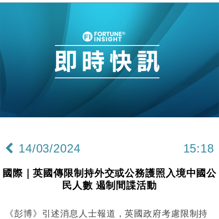
財經｜滙豐上調香港今年GDP預測至4.5% 看好貿易
17:33
及消費表現
本地｜假冒內地執法人員要求交「保證金」 43歲女子
16:47
損失近6900萬元
財經｜日經失守6.5萬點後回穩 全周仍升近2%
16:05
財經｜恒隆10月換帥 玩具「反」斗城亞洲CEO蔡德
15:47
粦接任
財經｜韓股反覆波動收跌 連挫7周創逾3年最長跌勢
15:11
財經｜內地7月美元計價出口增近24%勝預期 貿易順
13:44
差達1125億美元
14/03/2024
15:18
財經｜日本春季三度入市撐日圓 4月單日斥6.28萬億
12:44
日圓干預創新高
國際｜英國傳限制持外交或公務護照入境中國公
國際｜特朗普料美伊戰事快結束 承認部分彈藥庫存緊
11:12
民人數 遏制間諜活動
張
財經｜SA售股自救後再出手 斥4億美元押注未上市公
15:59
司
《彭博》引述消息人士報道，英國政府考慮限制持