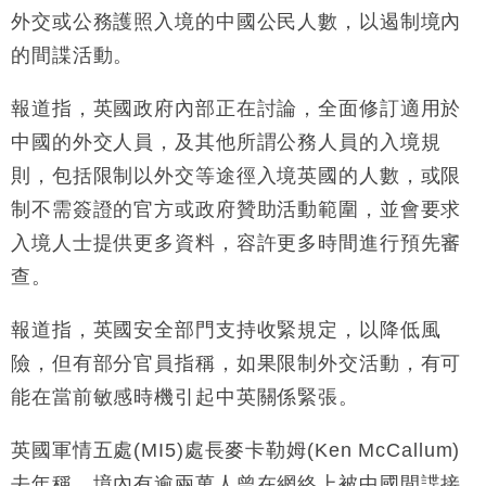
財經｜華僑銀行上半年淨利創新高 中期息增15%至
18:31
外交或公務護照入境的中國公民人數，以遏制境內
47仙
的間諜活動。
財經｜滙豐上調香港今年GDP預測至4.5% 看好貿易
17:33
及消費表現
報道指，英國政府內部正在討論，全面修訂適用於
本地｜假冒內地執法人員要求交「保證金」 43歲女子
16:47
中國的外交人員，及其他所謂公務人員的入境規
損失近6900萬元
則，包括限制以外交等途徑入境英國的人數，或限
財經｜日經失守6.5萬點後回穩 全周仍升近2%
16:05
制不需簽證的官方或政府贊助活動範圍，並會要求
財經｜恒隆10月換帥 玩具「反」斗城亞洲CEO蔡德
15:47
入境人士提供更多資料，容許更多時間進行預先審
粦接任
查。
財經｜韓股反覆波動收跌 連挫7周創逾3年最長跌勢
15:11
報道指，英國安全部門支持收緊規定，以降低風
財經｜內地7月美元計價出口增近24%勝預期 貿易順
13:44
險，但有部分官員指稱，如果限制外交活動，有可
差達1125億美元
能在當前敏感時機引起中英關係緊張。
財經｜日本春季三度入市撐日圓 4月單日斥6.28萬億
12:44
日圓干預創新高
英國軍情五處(MI5)處長麥卡勒姆(Ken McCallum)
國際｜特朗普料美伊戰事快結束 承認部分彈藥庫存緊
11:12
張
去年稱，境內有逾兩萬人曾在網絡上被中國間諜接