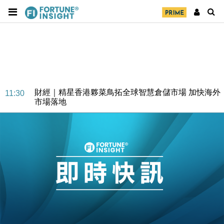
財經｜SA售股自救後再出手 斥4億美元押注未上市公
15:59
司
財經｜精星香港夥菜鳥拓全球智慧倉儲市場 加快海外
11:30
市場落地
地產｜大酒店中期轉賺2300萬元 斥21億翻新香港及
14:50
東京半島
國際｜特朗普赴洛杉磯高球場活動前 男子攜槍彈被捕
13:12
財經｜香港7月PMI回落至51 企業擴張放慢兼縮減人
12:30
手
財經｜黑石傳再籌逾360億美元 支援Anthropic租用
11:40
Google晶片
財經｜美商務部擬擴大金屬關稅範圍 14類產品或加徵
10:57