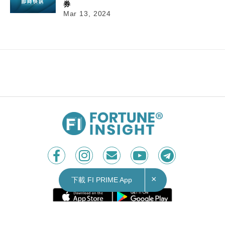
券
Mar 13, 2024
×
下載 FI PRIME App