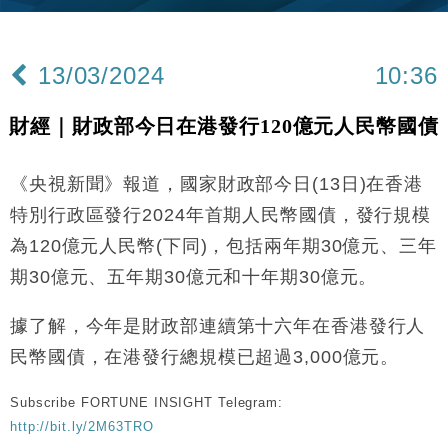
25%
本地｜新世界K11 9月升級會員制度 增鉑金卡級別鎖
18:15
定高消費客群
13/03/2024
10:36
財經｜本港6月零售額連升14個月 珠寶鐘錶銷售升勢
17:40
最強
財經｜財政部今日在港發行120億元人民幣國債
財經｜滙控重啟最多10億美元回購 派息比率目標維持
16:33
50%
《央視新聞》報道，國家財政部今日(13日)在香港
財經｜SA售股自救後再出手 斥4億美元押注未上市公
15:59
司
特別行政區發行2024年首期人民幣國債，發行規模
財經｜精星香港夥菜鳥拓全球智慧倉儲市場 加快海外
11:30
為120億元人民幣(下同)，包括兩年期30億元、三年
市場落地
期30億元、五年期30億元和十年期30億元。
地產｜大酒店中期轉賺2300萬元 斥21億翻新香港及
14:50
東京半島
據了解，今年是財政部連續第十六年在香港發行人
國際｜特朗普赴洛杉磯高球場活動前 男子攜槍彈被捕
13:12
民幣國債，在港發行總規模已超過3,000億元。
財經｜香港7月PMI回落至51 企業擴張放慢兼縮減人
12:30
Subscribe FORTUNE INSIGHT Telegram:
手
http://bit.ly/2M63TRO
財經｜黑石傳再籌逾360億美元 支援Anthropic租用
11:40