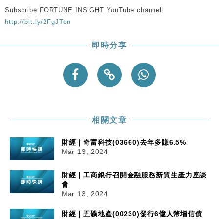
Google晶片
Subscribe FORTUNE INSIGHT YouTube channel:
財經｜美商務部擬擴大金屬關稅範圍 14類產品或加徵
10:57
http://bit.ly/2FgJTen
25%
本地｜新世界K11 9月升級會員制度 增鉑金卡級別鎖
18:15
即時分享
定高消費客群
財經｜本港6月零售額連升14個月 珠寶鐘錶銷售升勢
17:40
最強
財經｜滙控重啟最多10億美元回購 派息比率目標維持
16:33
50%
相關文章
財經｜奇富科技(03660)去年多賺6.5%
Mar 13, 2024
財經｜工商銀行召開金融服務新質生產力座談
會
Mar 13, 2024
財經｜五礦地產(00230)發行6億人幣增信債