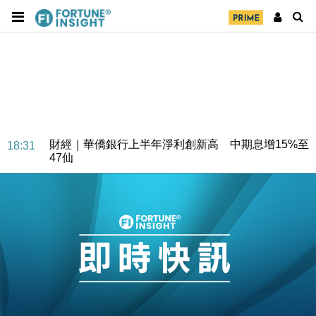
財經｜華僑銀行上半年淨利創新高 中期息增15%至
18:31
47仙
財經｜滙豐上調香港今年GDP預測至4.5% 看好貿易
17:33
及消費表現
本地｜假冒內地執法人員要求交「保證金」 43歲女子
16:47
損失近6900萬元
財經｜日經失守6.5萬點後回穩 全周仍升近2%
16:05
財經｜恒隆10月換帥 玩具「反」斗城亞洲CEO蔡德
15:47
粦接任