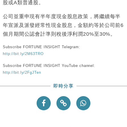
股或A類普通股。
財經｜恒隆10月換帥 玩具「反」斗城亞洲CEO蔡德
15:47
粦接任
公司並重申現有半年度現金股息政策，將繼續每半
財經｜韓股反覆波動收跌 連挫7周創逾3年最長跌勢
15:11
年宣派及派發經常性現金股息，金額約等於公司前6
財經｜內地7月美元計價出口增近24%勝預期 貿易順
13:44
個月期間公認會計準則稅後淨利潤20%至30%。
差達1125億美元
財經｜日本春季三度入市撐日圓 4月單日斥6.28萬億
12:44
Subscribe FORTUNE INSIGHT Telegram:
日圓干預創新高
http://bit.ly/2M63TRO
國際｜特朗普料美伊戰事快結束 承認部分彈藥庫存緊
11:12
張
Subscribe FORTUNE INSIGHT YouTube channel:
http://bit.ly/2FgJTen
財經｜SA售股自救後再出手 斥4億美元押注未上市公
15:59
司
即時分享