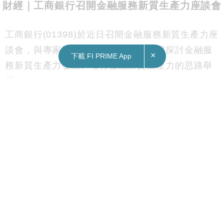
財經｜工商銀行召開金融服務新質生產力座談會
工商銀行(01398)於近日召開金融服務新質生產力座
談會，與專家學者及企業家代表等共同探討金融服
×
下載 FI PRIME App
務新質生產力發展、培育金融新質生產力的思路舉
措。
工行表示，會以服務新質生產力作為主責主業，將
在育新興、促轉型、增動能、聚人才等方面持續發
力，與社會各界加強溝通交流、深化務實合作，積
極探索金融服務新模式新路徑，助力因地制宜發展
新質生產力，努力做好金融服務新質生產力的先行
者及示範行。
Subscribe FORTUNE INSIGHT Telegram:
http://bit.ly/2M63TRO