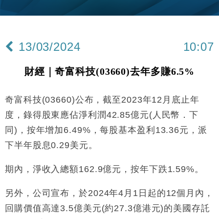
財經｜韓股反覆波動收跌 連挫7周創逾3年最長跌勢
15:11
財經｜內地7月美元計價出口增近24%勝預期 貿易順
13:44
差達1125億美元
13/03/2024
10:07
財經｜日本春季三度入市撐日圓 4月單日斥6.28萬億
12:44
日圓干預創新高
財經｜奇富科技(03660)去年多賺6.5%
國際｜特朗普料美伊戰事快結束 承認部分彈藥庫存緊
11:12
張
奇富科技(03660)公布，截至2023年12月底止年
財經｜SA售股自救後再出手 斥4億美元押注未上市公
15:59
司
度，錄得股東應佔淨利潤42.85億元(人民幣．下
財經｜華僑銀行上半年淨利創新高 中期息增15%至
18:31
同)，按年增加6.49%，每股基本盈利13.36元，派
47仙
下半年股息0.29美元。
財經｜滙豐上調香港今年GDP預測至4.5% 看好貿易
17:33
及消費表現
期內，淨收入總額162.9億元，按年下跌1.59%。
本地｜假冒內地執法人員要求交「保證金」 43歲女子
16:47
損失近6900萬元
另外，公司宣布，於2024年4月1日起的12個月內，
財經｜日經失守6.5萬點後回穩 全周仍升近2%
16:05
回購價值高達3.5億美元(約27.3億港元)的美國存託