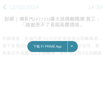
12/03/2024
14:39
財經｜傳長汽(02333)爆大規模離職潮 員工：
「誰都受不了長期高壓環境」
內媒報道，長城汽車(02333)於春節後出現離職潮，
旗下多個品牌，包括哈弗、魏、坦克、歐拉等，都
×
下載 FI PRIME App
有多位中高層員工主動離職，其中至少有3位副總級
別高層員工和逾10位科長、部長級幹部(總監、高級
總監)。在這波離職員工中，有最短入職7天的新
人，也有超過10年、20年的「老長城人」。
報道指，長城內部目前普遍共識就是，引發這場人
事風波的導火線是去年10月的一場反腐行動，「高
層可能要借着這次事情大調整、大換血」。另有長