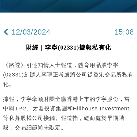
財經｜韓股反覆波動收跌 連挫7周創逾3年最長跌勢
15:11
財經｜內地7月美元計價出口增近24%勝預期 貿易順
13:44
差達1125億美元
12/03/2024
15:08
財經｜日本春季三度入市撐日圓 4月單日斥6.28萬億
12:44
日圓干預創新高
財經｜李寧(02331)據報私有化
國際｜特朗普料美伊戰事快結束 承認部分彈藥庫存緊
11:12
張
《路透》引述知情人士報道，體育用品股李寧
財經｜SA售股自救後再出手 斥4億美元押注未上市公
15:59
司
(02331)創辦人李寧正考慮將公司從香港交易所私有
財經｜華僑銀行上半年淨利創新高 中期息增15%至
18:31
化。
47仙
財經｜滙豐上調香港今年GDP預測至4.5% 看好貿易
17:33
據報，李寧牽頭財團全購香港上市的李寧股份，當
及消費表現
中與TPG、太盟投資集團和Hillhouse Investment
本地｜假冒內地執法人員要求交「保證金」 43歲女子
16:47
損失近6900萬元
等私募股權公司接觸。報道指，磋商處於早期階
財經｜日經失守6.5萬點後回穩 全周仍升近2%
段，交易細節尚未敲定。
16:05