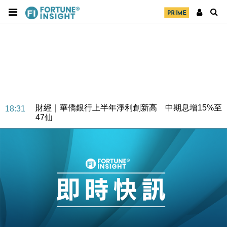
財經｜華僑銀行上半年淨利創新高 中期息增15%至
18:31
47仙
財經｜滙豐上調香港今年GDP預測至4.5% 看好貿易
17:33
及消費表現
本地｜假冒內地執法人員要求交「保證金」 43歲女子
16:47
損失近6900萬元
財經｜日經失守6.5萬點後回穩 全周仍升近2%
16:05
財經｜恒隆10月換帥 玩具「反」斗城亞洲CEO蔡德
15:47
粦接任