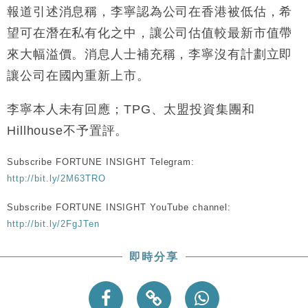
報道引述消息稱，李寧認為公司在香港被低估，希
財經｜恒隆10月換帥 玩具「反」斗城亞洲CEO蔡德
15:47
粦接任
望可在潛在私有化之中，讓公司估值較最新市值帶
財經｜韓股反覆波動收跌 連挫7周創逾3年最長跌勢
15:11
來大幅溢價。消息人士補充稱，李寧沒有計劃立即
讓公司在國內重新上市。
財經｜內地7月美元計價出口增近24%勝預期 貿易順
13:44
差達1125億美元
李寧本人未有回應；TPG、太盟投資集團和
財經｜日本春季三度入市撐日圓 4月單日斥6.28萬億
12:44
日圓干預創新高
Hillhouse不予置評。
國際｜特朗普料美伊戰事快結束 承認部分彈藥庫存緊
11:12
張
Subscribe FORTUNE INSIGHT Telegram:
http://bit.ly/2M63TRO
財經｜SA售股自救後再出手 斥4億美元押注未上市公
15:59
司
Subscribe FORTUNE INSIGHT YouTube channel:
http://bit.ly/2FgJTen
即時分享