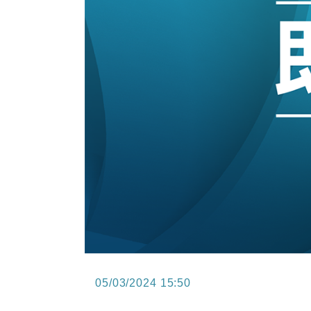
12:30
財經｜香港7月PMI回落至51 企
11:40
財經｜黑石傳再籌逾360億美元 支援Ant
10:57
財經｜美商務部擬擴大金屬關稅範圍 
18:15
本地｜新世界K11 9月升級會員制
17:40
財經｜本港6月零售額連升14個月
05/03/2024 15:50