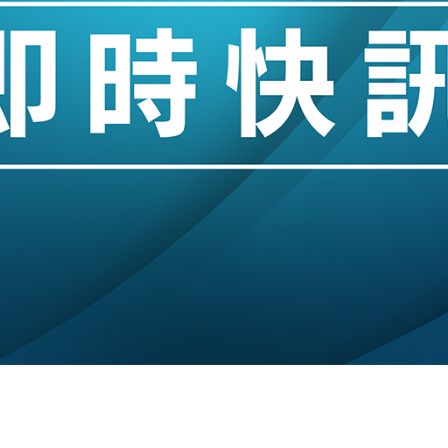
業擴張放慢兼縮減人手
hropic租用Google晶片
14類產品或加徵25%
度 增鉑金卡級別鎖定高消費客群
 珠寶鐘錶銷售升勢最強