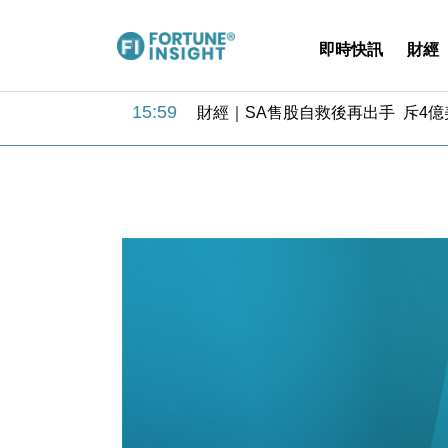
即時快訊
財經
11:12
國際｜特朗普料美伊戰事快結束 承
15:59
財經｜SA售股自救後再出手 斥4
11:30
財經｜精星香港夥菜鳥拓全球智慧倉
14:50
地產｜大酒店中期轉賺2300萬元 
13:12
國際｜特朗普赴洛杉磯高球場活動前
12:30
財經｜香港7月PMI回落至51 企
11:40
財經｜黑石傳再籌逾360億美元 支援Ant
10:57
財經｜美商務部擬擴大金屬關稅範圍 
18:15
本地｜新世界K11 9月升級會員制
17:40
財經｜本港6月零售額連升14個月
11:12
國際｜特朗普料美伊戰事快結束 承
15:59
財經｜SA售股自救後再出手 斥4
11:30
財經｜精星香港夥菜鳥拓全球智慧倉
14:50
地產｜大酒店中期轉賺2300萬元 
13:12
國際｜特朗普赴洛杉磯高球場活動前