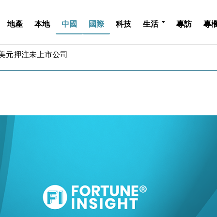
地產
本地
中國
國際
科技
生活
專訪
專
認部分彈藥庫存緊張
億美元押注未上市公司
儲市場 加快海外市場落地
斥21億翻新香港及東京半島
 男子攜槍彈被捕
業擴張放慢兼縮減人手
hropic租用Google晶片
14類產品或加徵25%
度 增鉑金卡級別鎖定高消費客群
 珠寶鐘錶銷售升勢最強
認部分彈藥庫存緊張
億美元押注未上市公司
儲市場 加快海外市場落地
斥21億翻新香港及東京半島
 男子攜槍彈被捕