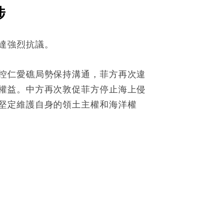
涉
達強烈抗議。
控仁愛礁局勢保持溝通，菲方再次違
權益。中方再次敦促菲方停止海上侵
堅定維護自身的領土主權和海洋權