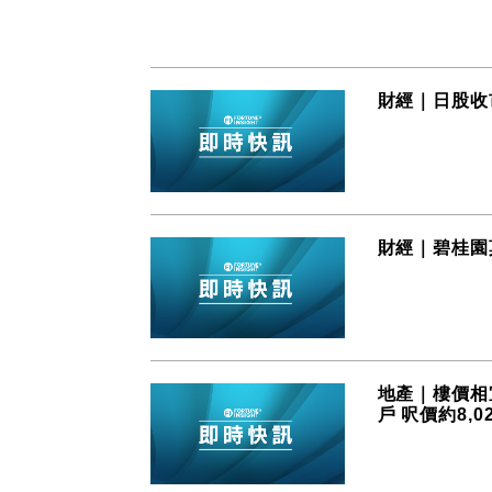
財經｜日股收
財經｜碧桂園
地產｜樓價相
戶 呎價約8,0