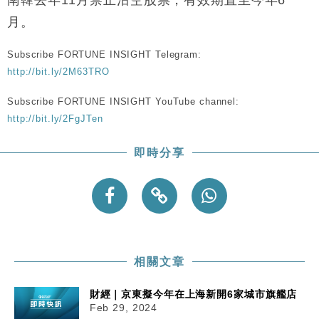
15:47
粦接任
月。
財經｜韓股反覆波動收跌 連挫7周創逾3年最長跌勢
15:11
Subscribe FORTUNE INSIGHT Telegram:
財經｜內地7月美元計價出口增近24%勝預期 貿易順
13:44
http://bit.ly/2M63TRO
差達1125億美元
Subscribe FORTUNE INSIGHT YouTube channel:
財經｜日本春季三度入市撐日圓 4月單日斥6.28萬億
12:44
http://bit.ly/2FgJTen
日圓干預創新高
國際｜特朗普料美伊戰事快結束 承認部分彈藥庫存緊
11:12
即時分享
張
財經｜SA售股自救後再出手 斥4億美元押注未上市公
15:59
司
相關文章
財經｜京東擬今年在上海新開6家城市旗艦店
Feb 29, 2024