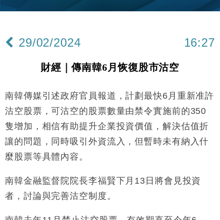
財經｜內地7月美元計價出口增近24%勝預期 貿易順
13:44
差達1125億美元
29/02/2024
16:27
財經｜日本春季三度入市撐日圓 4月單日斥6.28萬億
12:44
日圓干預創新高
財經｜傳南韓6月恢復股市沽空
國際｜特朗普料美伊戰事快結束 承認部分彈藥庫存緊
11:12
張
南韓傳媒引述政府官員報道，計劃最快6月重新准許
財經｜SA售股自救後再出手 斥4億美元押注未上市公
15:59
司
沽空股票，可沽空的股票數量由禁令實施前的350
財經｜華僑銀行上半年淨利創新高 中期息增15%至
18:31
隻增加，相信有助提升企業投資價值，解決估值折
47仙
讓的問題，同時吸引外資流入，但暫時未有納入什
財經｜滙豐上調香港今年GDP預測至4.5% 看好貿易
17:33
及消費表現
麼股票等具體內容。
本地｜假冒內地執法人員要求交「保證金」 43歲女子
16:47
損失近6900萬元
南韓金融監督院院長李福賢下月13日將會見投資
財經｜日經失守6.5萬點後回穩 全周仍升近2%
者，討論與完善沽空制度。
16:05
南韓去年11月禁止沽空股票，有效期直至今年6
財經｜恒隆10月換帥 玩具「反」斗城亞洲CEO蔡德