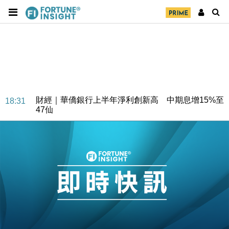
財經｜華僑銀行上半年淨利創新高 中期息增15%至
18:31
47仙
財經｜滙豐上調香港今年GDP預測至4.5% 看好貿易
17:33
及消費表現
本地｜假冒內地執法人員要求交「保證金」 43歲女子
16:47
損失近6900萬元
財經｜日經失守6.5萬點後回穩 全周仍升近2%
16:05
財經｜恒隆10月換帥 玩具「反」斗城亞洲CEO蔡德
15:47
粦接任
財經｜韓股反覆波動收跌 連挫7周創逾3年最長跌勢
15:11