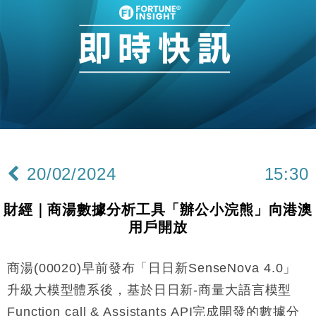
本地｜假冒內地執法人員要求交「保證金」 43歲女子
16:47
損失近6900萬元
財經｜日經失守6.5萬點後回穩 全周仍升近2%
16:05
財經｜恒隆10月換帥 玩具「反」斗城亞洲CEO蔡德
15:47
粦接任
財經｜韓股反覆波動收跌 連挫7周創逾3年最長跌勢
15:11
財經｜內地7月美元計價出口增近24%勝預期 貿易順
13:44
差達1125億美元
20/02/2024
15:30
財經｜日本春季三度入市撐日圓 4月單日斥6.28萬億
12:44
日圓干預創新高
財經｜商湯數據分析工具「辦公小浣熊」向港澳
國際｜特朗普料美伊戰事快結束 承認部分彈藥庫存緊
11:12
用戶開放
張
財經｜SA售股自救後再出手 斥4億美元押注未上市公
15:59
司
商湯(00020)早前發布「日日新SenseNova 4.0」
財經｜華僑銀行上半年淨利創新高 中期息增15%至
18:31
升級大模型體系後，基於日日新-商量大語言模型
47仙
Function call & Assistants API完成開發的數據分