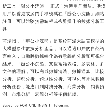
財經｜滙豐上調香港今年GDP預測至4.5% 看好貿易
17:33
析工具「辦公小浣熊」 正式向港澳用戶開放。港澳
及消費表現
用戶以香港或澳門手機號碼在「辦公小浣熊」網站
本地｜假冒內地執法人員要求交「保證金」 43歲女子
16:47
損失近6900萬元
註冊，可以體驗無需編程或複雜操作的數據分析工
財經｜日經失守6.5萬點後回穩 全周仍升近2%
16:05
具 。
財經｜恒隆10月換帥 玩具「反」斗城亞洲CEO蔡德
15:47
商湯指，「辦公小浣熊」是基於商湯大語言模型的
粦接任
大模型原生數據分析產品，可以通過用戶的自然語
財經｜韓股反覆波動收跌 連挫7周創逾3年最長跌勢
15:11
言輸入，自動將數據轉化為有意義的分析和可視化
結果。「辦公小浣熊」支援複雜表格、多表格、多
財經｜內地7月美元計價出口增近24%勝預期 貿易順
13:44
差達1125億美元
文件的理解，可以完成數據清洗、數據運算、比較
財經｜日本春季三度入市撐日圓 4月單日斥6.28萬億
12:44
分析、趨勢分析、預測性分析、可視化等常見數據
日圓干預創新高
分析任務，能應用到財務分析、商業分析、銷售預
國際｜特朗普料美伊戰事快結束 承認部分彈藥庫存緊
11:12
張
測、市場分析、宏觀分析等多個範疇。
財經｜SA售股自救後再出手 斥4億美元押注未上市公
15:59
司
Subscribe FORTUNE INSIGHT Telegram: