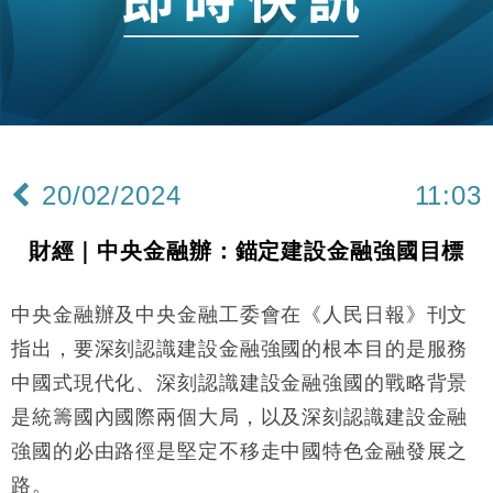
及消費表現
本地｜假冒內地執法人員要求交「保證金」 43歲女子
16:47
損失近6900萬元
財經｜日經失守6.5萬點後回穩 全周仍升近2%
16:05
財經｜恒隆10月換帥 玩具「反」斗城亞洲CEO蔡德
15:47
粦接任
20/02/2024
11:03
財經｜韓股反覆波動收跌 連挫7周創逾3年最長跌勢
15:11
財經｜中央金融辦：錨定建設金融強國目標
財經｜內地7月美元計價出口增近24%勝預期 貿易順
13:44
差達1125億美元
中央金融辦及中央金融工委會在《人民日報》刊文
財經｜大摩削老鋪黃金目標價至505元 惟維持「增
14:49
持」評級
指出，要深刻認識建設金融強國的根本目的是服務
本地｜華嫂冰室太子店涉提供失實資料 遭禁申請輸入
13:49
中國式現代化、深刻認識建設金融強國的戰略背景
勞工一年
是統籌國內國際兩個大局，以及深刻認識建設金融
中國｜強颱風「白海豚」殘渦北上 上海取消逾900班
12:11
機
強國的必由路徑是堅定不移走中國特色金融發展之
財經｜華僑銀行上半年淨利創新高 中期息增15%至
路。
18:31