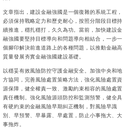
47仙
財經｜滙豐上調香港今年GDP預測至4.5% 看好貿易
文章指出，建設金融強國是一個復雜的系統工程，
17:33
及消費表現
必須保持戰略定力和歷史耐心，按照分階段目標持
本地｜假冒內地執法人員要求交「保證金」 43歲女子
16:47
續推進，穩扎穩打，久久為功。當前，加快建設金
損失近6900萬元
融強國要堅持目標導向和問題導向相結合，一步一
財經｜日經失守6.5萬點後回穩 全周仍升近2%
16:05
個腳印解決前進道路上的各種問題，以推動金融高
財經｜恒隆10月換帥 玩具「反」斗城亞洲CEO蔡德
15:47
質量發展夯實金融強國建設基礎。
粦接任
財經｜韓股反覆波動收跌 連挫7周創逾3年最長跌勢
15:11
以穩妥有效風險防控守護金融安全。加強中央和地
方協同，完善風險處置策略方法，強化風險處置資
財經｜內地7月美元計價出口增近24%勝預期 貿易順
13:44
源保障，健全權責一致、激勵約束相容的風險處置
差達1125億美元
責任機制。強化風險源頭防控和監測預警，健全具
有硬約束的金融風險早期糾正機制，對風險早識
別、早預警、早暴露、早處置，防止小事拖大、大
事拖炸。