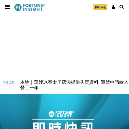
財經｜大摩削老鋪黃金目標價至505元 惟維持「增
14:49
持」評級
本地｜華嫂冰室太子店涉提供失實資料 遭禁申請輸入
13:49
勞工一年
中國｜強颱風「白海豚」殘渦北上 上海取消逾900班
12:11
機
財經｜華僑銀行上半年淨利創新高 中期息增15%至
18:31
47仙
財經｜滙豐上調香港今年GDP預測至4.5% 看好貿易
17:33