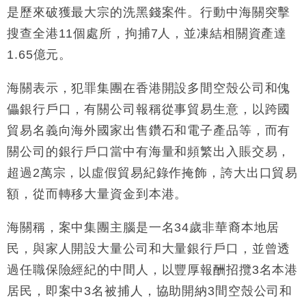
是歷來破獲最大宗的洗黑錢案件。行動中海關突擊
搜查全港11個處所，拘捕7人，並凍結相關資產達
1.65億元。
海關表示，犯罪集團在香港開設多間空殼公司和傀
儡銀行戶口，有關公司報稱從事貿易生意，以跨國
貿易名義向海外國家出售鑽石和電子產品等，而有
關公司的銀行戶口當中有海量和頻繁出入賬交易，
超過2萬宗，以虛假貿易紀錄作掩飾，誇大出口貿易
額，從而轉移大量資金到本港。
海關稱，案中集團主腦是一名34歲非華裔本地居
民，與家人開設大量公司和大量銀行戶口，並曾透
過任職保險經紀的中間人，以豐厚報酬招攬3名本港
居民，即案中3名被捕人，協助開納3間空殼公司和