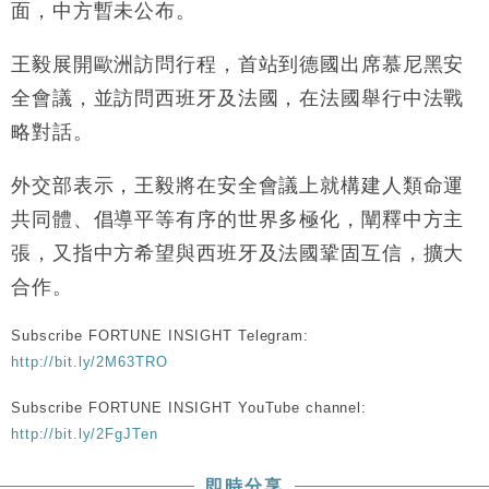
16:47
面，中方暫未公布。
損失近6900萬元
財經｜日經失守6.5萬點後回穩 全周仍升近2%
16:05
王毅展開歐洲訪問行程，首站到德國出席慕尼黑安
全會議，並訪問西班牙及法國，在法國舉行中法戰
財經｜恒隆10月換帥 玩具「反」斗城亞洲CEO蔡德
15:47
粦接任
略對話。
財經｜韓股反覆波動收跌 連挫7周創逾3年最長跌勢
15:11
外交部表示，王毅將在安全會議上就構建人類命運
共同體、倡導平等有序的世界多極化，闡釋中方主
財經｜內地7月美元計價出口增近24%勝預期 貿易順
13:44
差達1125億美元
張，又指中方希望與西班牙及法國鞏固互信，擴大
財經｜日本春季三度入市撐日圓 4月單日斥6.28萬億
12:44
合作。
日圓干預創新高
國際｜特朗普料美伊戰事快結束 承認部分彈藥庫存緊
11:12
Subscribe FORTUNE INSIGHT Telegram:
張
http://bit.ly/2M63TRO
財經｜SA售股自救後再出手 斥4億美元押注未上市公
15:59
司
Subscribe FORTUNE INSIGHT YouTube channel:
http://bit.ly/2FgJTen
財經｜精星香港夥菜鳥拓全球智慧倉儲市場 加快海外
11:30
市場落地
即時分享