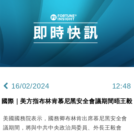
財經｜恒隆10月換帥 玩具「反」斗城亞洲CEO蔡德
15:47
粦接任
財經｜韓股反覆波動收跌 連挫7周創逾3年最長跌勢
15:11
財經｜內地7月美元計價出口增近24%勝預期 貿易順
13:44
差達1125億美元
財經｜日本春季三度入市撐日圓 4月單日斥6.28萬億
12:44
日圓干預創新高
國際｜特朗普料美伊戰事快結束 承認部分彈藥庫存緊
11:12
張
16/02/2024
12:48
財經｜SA售股自救後再出手 斥4億美元押注未上市公
15:59
司
國際｜美方指布林肯慕尼黑安全會議期間晤王毅
財經｜精星香港夥菜鳥拓全球智慧倉儲市場 加快海外
11:30
市場落地
美國國務院表示，國務卿布林肯出席慕尼黑安全會
地產｜大酒店中期轉賺2300萬元 斥21億翻新香港及
14:50
東京半島
議期間，將與中共中央政治局委員、外長王毅會
本地｜假冒內地執法人員要求交「保證金」 43歲女子