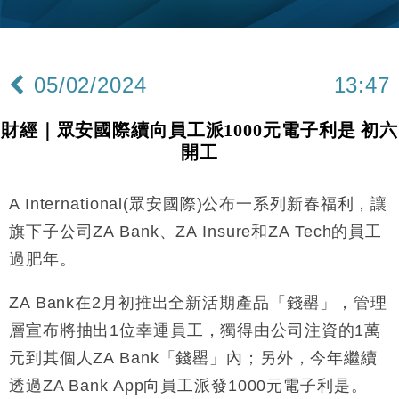
財經｜韓股反覆波動收跌 連挫7周創逾3年最長跌勢
15:11
財經｜內地7月美元計價出口增近24%勝預期 貿易順
13:44
差達1125億美元
05/02/2024
13:47
財經｜日本春季三度入市撐日圓 4月單日斥6.28萬億
12:44
日圓干預創新高
財經｜眾安國際續向員工派1000元電子利是 初六
國際｜特朗普料美伊戰事快結束 承認部分彈藥庫存緊
11:12
開工
張
財經｜SA售股自救後再出手 斥4億美元押注未上市公
15:59
司
A International(眾安國際)公布一系列新春福利，讓
財經｜華僑銀行上半年淨利創新高 中期息增15%至
18:31
旗下子公司ZA Bank、ZA Insure和ZA Tech的員工
47仙
過肥年。
財經｜滙豐上調香港今年GDP預測至4.5% 看好貿易
17:33
及消費表現
ZA Bank在2月初推出全新活期產品「錢罌」，管理
本地｜假冒內地執法人員要求交「保證金」 43歲女子
16:47
層宣布將抽出1位幸運員工，獨得由公司注資的1萬
損失近6900萬元
元到其個人ZA Bank「錢罌」內；另外，今年繼續
財經｜日經失守6.5萬點後回穩 全周仍升近2%
16:05
透過ZA Bank App向員工派發1000元電子利是。