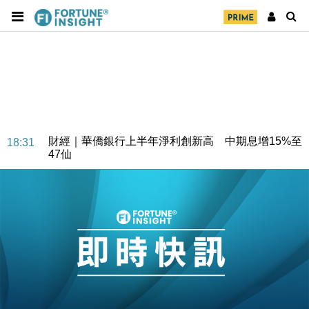
財經｜華僑銀行上半年淨利創新高 中期息增15%至
18:31
47仙
財經｜滙豐上調香港今年GDP預測至4.5% 看好貿易
17:33
及消費表現
本地｜假冒內地執法人員要求交「保證金」 43歲女子
16:47
損失近6900萬元
財經｜日經失守6.5萬點後回穩 全周仍升近2%
16:05
財經｜恒隆10月換帥 玩具「反」斗城亞洲CEO蔡德
15:47
粦接任