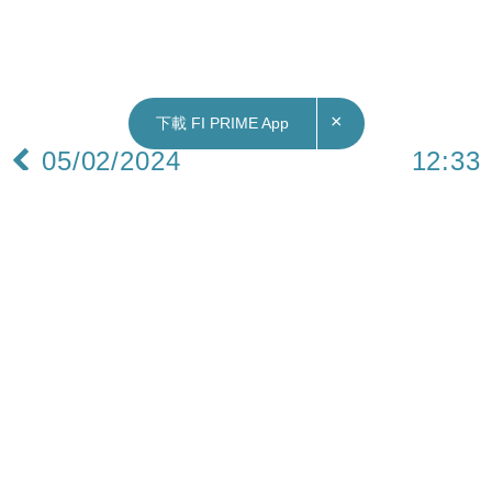
×
下載 FI PRIME App
05/02/2024
12:33
本地｜楊潤雄：贊助條件列美斯最少出45分鐘 完
場前10分鐘獲確認缺陣
美職球會國際邁阿密與港隊友賽，美斯缺陣；文化
體育及旅遊局局長楊潤雄中午見記者交代事件。
楊潤雄指，據主辦方Tatler Asia與國際邁阿密的協
議，除非受傷或安全問題，否則美斯須出場最少45
分鐘