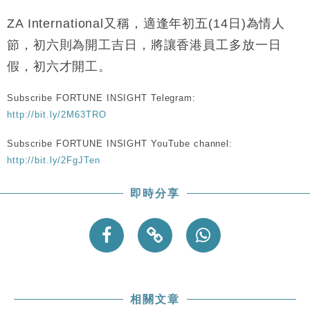
財經｜恒隆10月換帥 玩具「反」斗城亞洲CEO蔡德
15:47
粦接任
ZA International又稱，適逢年初五(14日)為情人
財經｜韓股反覆波動收跌 連挫7周創逾3年最長跌勢
15:11
節，初六則為開工吉日，將讓香港員工多放一日
假，初六才開工。
財經｜內地7月美元計價出口增近24%勝預期 貿易順
13:44
差達1125億美元
Subscribe FORTUNE INSIGHT Telegram:
財經｜日本春季三度入市撐日圓 4月單日斥6.28萬億
12:44
http://bit.ly/2M63TRO
日圓干預創新高
Subscribe FORTUNE INSIGHT YouTube channel:
國際｜特朗普料美伊戰事快結束 承認部分彈藥庫存緊
11:12
張
http://bit.ly/2FgJTen
財經｜SA售股自救後再出手 斥4億美元押注未上市公
15:59
司
即時分享
相關文章