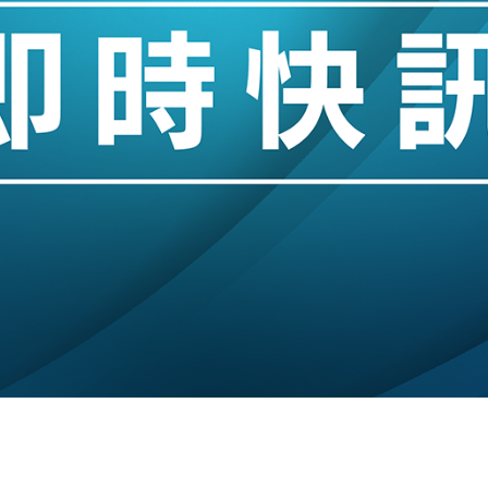
城亞洲CEO蔡德粦接任
創逾3年最長跌勢
%勝預期 貿易順差達1125億美元
單日斥6.28萬億日圓干預創新高
認部分彈藥庫存緊張
億美元押注未上市公司