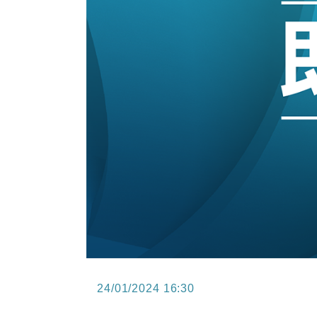
15:47
財經｜恒隆10月換帥 玩具「反」斗
15:11
財經｜韓股反覆波動收跌 連挫7周
13:44
財經｜內地7月美元計價出口增近24
12:44
財經｜日本春季三度入市撐日圓 4月
11:12
國際｜特朗普料美伊戰事快結束 承
15:59
財經｜SA售股自救後再出手 斥4
24/01/2024 16:30