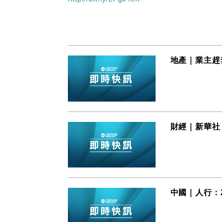
地產｜業主趕
財經｜新華社
中國｜人行：