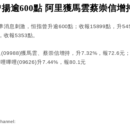
揚逾600點 阿里獲馬雲蔡崇信增
消息刺激，恒指曾升逾600點；收報15899點，升54
%，收報5353點。
里(09988)獲馬雲、蔡崇信增持，升7.32%，報72.6元；美
哩嗶哩(09626)升7.44%，報80.1元
:
hannel: