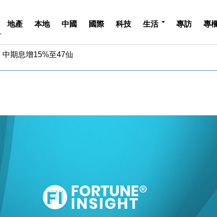
地產
本地
中國
國際
科技
生活
專訪
專
中期息增15%至47仙
4.5% 看好貿易及消費表現
金」 43歲女子損失近6900萬元
周仍升近2%
城亞洲CEO蔡德粦接任
創逾3年最長跌勢
%勝預期 貿易順差達1125億美元
單日斥6.28萬億日圓干預創新高
認部分彈藥庫存緊張
億美元押注未上市公司
中期息增15%至47仙
4.5% 看好貿易及消費表現
金」 43歲女子損失近6900萬元
周仍升近2%