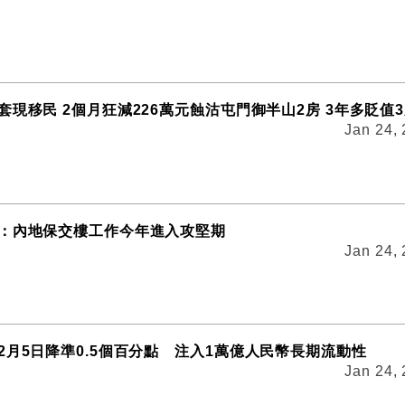
套現移民 2個月狂減226萬元蝕沽屯門御半山2房 3年多貶值
Jan 24,
：內地保交樓工作今年進入攻堅期
Jan 24,
2月5日降準0.5個百分點 注入1萬億人民幣長期流動性
Jan 24,