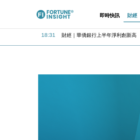
即時快訊
財經
18:31
財經｜華僑銀行上半年淨利創新高 
17:33
財經｜滙豐上調香港今年GDP預測至
16:47
本地｜假冒內地執法人員要求交「保證
16:05
財經｜日經失守6.5萬點後回穩 全
15:47
財經｜恒隆10月換帥 玩具「反」斗
15:11
財經｜韓股反覆波動收跌 連挫7周
13:44
財經｜內地7月美元計價出口增近24
12:44
財經｜日本春季三度入市撐日圓 4月
11:12
國際｜特朗普料美伊戰事快結束 承
15:59
財經｜SA售股自救後再出手 斥4
18:31
財經｜華僑銀行上半年淨利創新高 
17:33
財經｜滙豐上調香港今年GDP預測至
16:47
本地｜假冒內地執法人員要求交「保證
16:05
財經｜日經失守6.5萬點後回穩 全