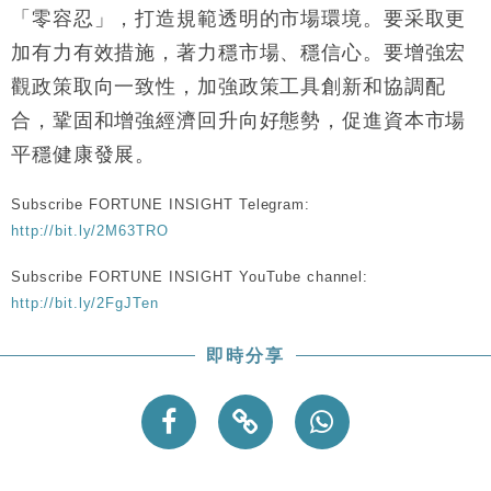
財經｜韓股反覆波動收跌 連挫7周創逾3年最長跌勢
15:11
「零容忍」，打造規範透明的市場環境。要采取更
加有力有效措施，著力穩市場、穩信心。要增強宏
財經｜內地7月美元計價出口增近24%勝預期 貿易順
13:44
觀政策取向一致性，加強政策工具創新和協調配
差達1125億美元
合，鞏固和增強經濟回升向好態勢，促進資本市場
財經｜日本春季三度入市撐日圓 4月單日斥6.28萬億
12:44
日圓干預創新高
平穩健康發展。
國際｜特朗普料美伊戰事快結束 承認部分彈藥庫存緊
11:12
張
Subscribe FORTUNE INSIGHT Telegram:
財經｜SA售股自救後再出手 斥4億美元押注未上市公
15:59
http://bit.ly/2M63TRO
司
Subscribe FORTUNE INSIGHT YouTube channel:
http://bit.ly/2FgJTen
即時分享