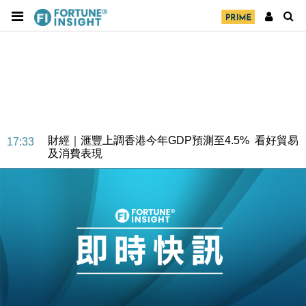
財經｜華僑銀行上半年淨利創新高 中期息增15%至
18:31
47仙
財經｜滙豐上調香港今年GDP預測至4.5% 看好貿易
17:33
及消費表現
本地｜假冒內地執法人員要求交「保證金」 43歲女子
16:47
損失近6900萬元
財經｜日經失守6.5萬點後回穩 全周仍升近2%
16:05
財經｜恒隆10月換帥 玩具「反」斗城亞洲CEO蔡德
15:47
粦接任
財經｜韓股反覆波動收跌 連挫7周創逾3年最長跌勢
15:11