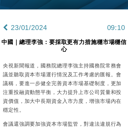
財經｜內地7月美元計價出口增近24%勝預期 貿易順
13:44
差達1125億美元
財經｜日本春季三度入市撐日圓 4月單日斥6.28萬億
12:44
日圓干預創新高
23/01/2024
09:10
國際｜特朗普料美伊戰事快結束 承認部分彈藥庫存緊
11:12
張
中國｜總理李強：要採取更有力措施穩市場穩信
財經｜SA售股自救後再出手 斥4億美元押注未上市公
15:59
心
司
財經｜華僑銀行上半年淨利創新高 中期息增15%至
18:31
47仙
央視新聞報道，國務院總理李強主持國務院常務會
財經｜滙豐上調香港今年GDP預測至4.5% 看好貿易
17:33
議並聽取資本市場運行情況及工作考慮的匯報。會
及消費表現
議稱，要進一步健全完善資本市場基礎制度，更加
本地｜假冒內地執法人員要求交「保證金」 43歲女子
16:47
注重投融資動態平衡，大力提升上市公司質量和投
損失近6900萬元
資價值，加大中長期資金入市力度，增強市場內在
財經｜日經失守6.5萬點後回穩 全周仍升近2%
16:05
穩定性。
財經｜恒隆10月換帥 玩具「反」斗城亞洲CEO蔡德
15:47
粦接任
會議還強調要加強資本市場監管，對違法違規行為