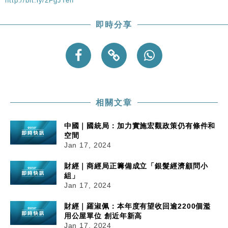
http://bit.ly/2FgJTen
50%
即時分享
相關文章
中國｜國統局：加力實施宏觀政策仍有條件和
空間
Jan 17, 2024
財經｜商經局正籌備成立「銀髮經濟顧問小
組」
Jan 17, 2024
財經｜羅淑佩：本年度有望收回逾2200個濫
用公屋單位 創近年新高
Jan 17, 2024