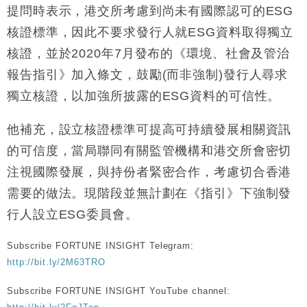
司
提問時表示，港交所考慮到尚未有國際認可的ESG
財經｜精星香港夥菜鳥拓全球智慧倉儲市場 加快海外
11:30
核證標準，因此不要求發行人就ESG資料取得獨立
市場落地
核證，並於2020年7月發布的《環境、社會及管治
地產｜大酒店中期轉賺2300萬元 斥21億翻新香港及
14:50
東京半島
報告指引》加入條文，鼓勵(而非強制)發行人尋求
國際｜特朗普赴洛杉磯高球場活動前 男子攜槍彈被捕
13:12
獨立核證，以加強所披露的ESG資料的可信性。
財經｜香港7月PMI回落至51 企業擴張放慢兼縮減人
12:30
他補充，設立核證標準可提高可持續發展相關資訊
手
的可信度，當局聯同有關監管機構和港交所會密切
財經｜黑石傳再籌逾360億美元 支援Anthropic租用
11:40
注視國際發展，與持份者緊密合作，考慮切合香港
Google晶片
需要的做法。現階段並無計劃在《指引》下強制發
財經｜美商務部擬擴大金屬關稅範圍 14類產品或加徵
10:57
25%
行人設立ESG委員會。
本地｜新世界K11 9月升級會員制度 增鉑金卡級別鎖
18:15
定高消費客群
Subscribe FORTUNE INSIGHT Telegram:
財經｜本港6月零售額連升14個月 珠寶鐘錶銷售升勢
17:40
http://bit.ly/2M63TRO
最強
Subscribe FORTUNE INSIGHT YouTube channel:
財經｜滙控重啟最多10億美元回購 派息比率目標維持
16:33