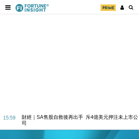
財經｜SA售股自救後再出手 斥4億美元押注未上市公
15:59
司
財經｜精星香港夥菜鳥拓全球智慧倉儲市場 加快海外
11:30
市場落地