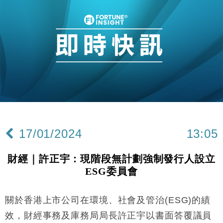
地產｜大酒店中期轉賺2300萬元 斥21億翻新香港及
14:50
東京半島
國際｜特朗普赴洛杉磯高球場活動前 男子攜槍彈被捕
13:12
財經｜香港7月PMI回落至51 企業擴張放慢兼縮減人
12:30
手
財經｜黑石傳再籌逾360億美元 支援Anthropic租用
11:40
Google晶片
財經｜美商務部擬擴大金屬關稅範圍 14類產品或加徵
10:57
25%
17/01/2024
13:05
本地｜新世界K11 9月升級會員制度 增鉑金卡級別鎖
18:15
定高消費客群
財經｜許正宇：現階段無計劃強制發行人設立
財經｜本港6月零售額連升14個月 珠寶鐘錶銷售升勢
17:40
ESG委員會
最強
財經｜滙控重啟最多10億美元回購 派息比率目標維持
16:33
50%
關於香港上市公司在環境、社會及管治(ESG)的績
財經｜SA售股自救後再出手 斥4億美元押注未上市公
15:59
效，財經事務及庫務局局長許正宇以書面答覆議員