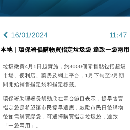
粦接任
財經｜韓股反覆波動收跌 連挫7周創逾3年最長跌勢
15:11
財經｜內地7月美元計價出口增近24%勝預期 貿易順
13:44
差達1125億美元
16/01/2024
11:47
財經｜日本春季三度入市撐日圓 4月單日斥6.28萬億
12:44
日圓干預創新高
本地｜環保署倡購物買指定垃圾袋 達致一袋兩用
國際｜特朗普料美伊戰事快結束 承認部分彈藥庫存緊
11:12
張
垃圾徵費4月1日起實施，約3000個零售點包括超級
財經｜SA售股自救後再出手 斥4億美元押注未上市公
15:59
司
市場、便利店、藥房及網上平台，1月下旬至2月期
財經｜華僑銀行上半年淨利創新高 中期息增15%至
18:31
間開始銷售指定袋和指定標籤。
47仙
財經｜滙豐上調香港今年GDP預測至4.5% 看好貿易
17:33
環保署助理署長胡勁欣在電台節目表示，提早售賣
及消費表現
指定袋是希望讓市民提早適應，鼓勵市民日後購物
本地｜假冒內地執法人員要求交「保證金」 43歲女子
16:47
損失近6900萬元
後如需購買膠袋，可選擇購買指定垃圾袋，達致
財經｜日經失守6.5萬點後回穩 全周仍升近2%
「一袋兩用」。
16:05