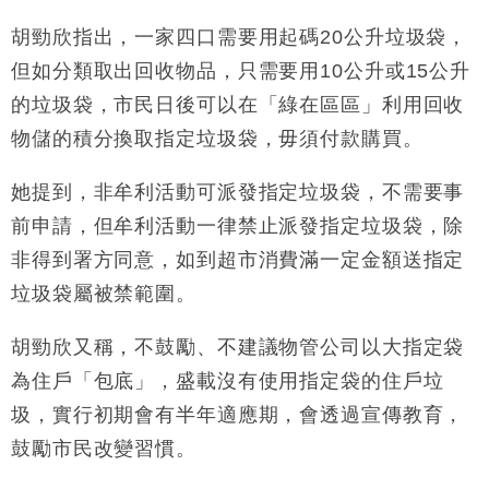
胡勁欣指出，一家四口需要用起碼20公升垃圾袋，
財經｜恒隆10月換帥 玩具「反」斗城亞洲CEO蔡德
15:47
粦接任
但如分類取出回收物品，只需要用10公升或15公升
財經｜韓股反覆波動收跌 連挫7周創逾3年最長跌勢
15:11
的垃圾袋，市民日後可以在「綠在區區」利用回收
物儲的積分換取指定垃圾袋，毋須付款購買。
財經｜內地7月美元計價出口增近24%勝預期 貿易順
13:44
差達1125億美元
她提到，非牟利活動可派發指定垃圾袋，不需要事
財經｜日本春季三度入市撐日圓 4月單日斥6.28萬億
12:44
日圓干預創新高
前申請，但牟利活動一律禁止派發指定垃圾袋，除
國際｜特朗普料美伊戰事快結束 承認部分彈藥庫存緊
11:12
非得到署方同意，如到超市消費滿一定金額送指定
張
垃圾袋屬被禁範圍。
財經｜SA售股自救後再出手 斥4億美元押注未上市公
15:59
司
胡勁欣又稱，不鼓勵、不建議物管公司以大指定袋
為住戶「包底」，盛載沒有使用指定袋的住戶垃
圾，實行初期會有半年適應期，會透過宣傳教育，
鼓勵市民改變習慣。