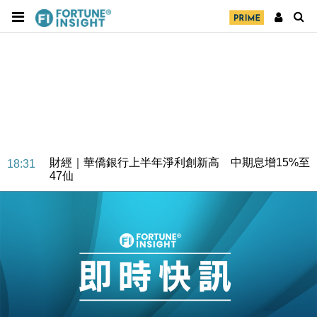
財經｜華僑銀行上半年淨利創新高 中期息增15%至
18:31
47仙
財經｜滙豐上調香港今年GDP預測至4.5% 看好貿易
17:33
及消費表現
本地｜假冒內地執法人員要求交「保證金」 43歲女子
16:47
損失近6900萬元
財經｜日經失守6.5萬點後回穩 全周仍升近2%
16:05
財經｜恒隆10月換帥 玩具「反」斗城亞洲CEO蔡德
15:47