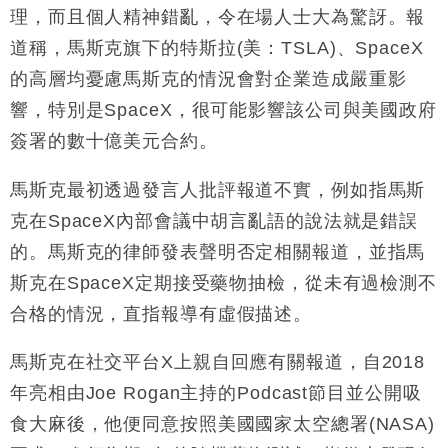
理，而且個人精神錯亂，令在場人士大為驚訝。報
財經｜日經失守6.5萬點後回穩 全周仍升近2%
16:05
道稱，馬斯克旗下的特斯拉(美：TSLA)、SpaceX
財經｜恒隆10月換帥 玩具「反」斗城亞洲CEO蔡德
15:47
的高層均憂慮馬斯克的情況會對企業造成嚴重影
粦接任
響，特別是SpaceX，很可能影響該公司與美國政府
財經｜韓股反覆波動收跌 連挫7周創逾3年最長跌勢
15:11
簽署的數十億美元合約。
財經｜內地7月美元計價出口增近24%勝預期 貿易順
13:44
馬斯克最初透過發言人批評報道不實，例如指馬斯
差達1125億美元
克在SpaceX內部會議中胡言亂語的說法就是錯誤
財經｜日本春季三度入市撐日圓 4月單日斥6.28萬億
12:44
日圓干預創新高
的。馬斯克的律師發表聲明否定相關報道，並指馬
國際｜特朗普料美伊戰事快結束 承認部分彈藥庫存緊
11:12
斯克在SpaceX定期接受藥物抽檢，從未有過檢測不
張
合格的情況，直指報導有虛假描述。
財經｜SA售股自救後再出手 斥4億美元押注未上市公
15:59
司
馬斯克在社交平台X上親自回應有關報道，自2018
年亮相由Joe Rogan主持的Podcast節目並公開吸
食大麻後，他便同意按照美國國家太空總署(NASA)