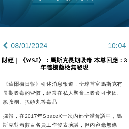
財經｜恒隆10月換帥 玩具「反」斗城亞洲CEO蔡德
15:47
粦接任
財經｜韓股反覆波動收跌 連挫7周創逾3年最長跌勢
15:11
財經｜內地7月美元計價出口增近24%勝預期 貿易順
13:44
差達1125億美元
08/01/2024
10:04
財經｜日本春季三度入市撐日圓 4月單日斥6.28萬億
12:44
日圓干預創新高
財經｜《WSJ》：馬斯克長期吸毒 本尊回應：3
國際｜特朗普料美伊戰事快結束 承認部分彈藥庫存緊
11:12
年隨機藥檢無發現
張
財經｜SA售股自救後再出手 斥4億美元押注未上市公
15:59
司
《華爾街日報》引述消息報道，全球首富馬斯克有
財經｜華僑銀行上半年淨利創新高 中期息增15%至
18:31
長期吸毒的習慣，經常在私人聚會上吸食可卡因、
47仙
氯胺酮、搖頭丸等毒品。
財經｜滙豐上調香港今年GDP預測至4.5% 看好貿易
17:33
及消費表現
據報，在2017年SpaceX一次內部全體會議中，馬
本地｜假冒內地執法人員要求交「保證金」 43歲女子
16:47
斯克對着數百名員工作發表演講，但內容毫無條
損失近6900萬元