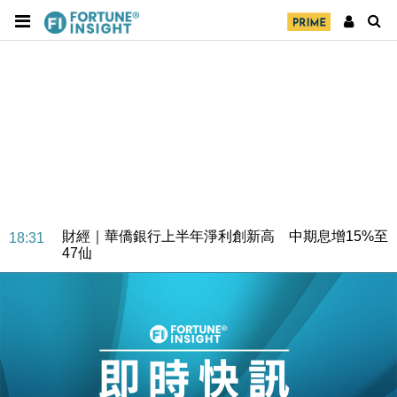
財經｜華僑銀行上半年淨利創新高 中期息增15%至
18:31
47仙
財經｜滙豐上調香港今年GDP預測至4.5% 看好貿易
17:33
及消費表現
本地｜假冒內地執法人員要求交「保證金」 43歲女子
16:47
損失近6900萬元
財經｜日經失守6.5萬點後回穩 全周仍升近2%
16:05