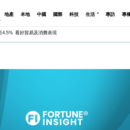
地產
本地
中國
國際
科技
生活
專訪
專
中期息增15%至47仙
4.5% 看好貿易及消費表現
金」 43歲女子損失近6900萬元
周仍升近2%
城亞洲CEO蔡德粦接任
創逾3年最長跌勢
%勝預期 貿易順差達1125億美元
單日斥6.28萬億日圓干預創新高
認部分彈藥庫存緊張
億美元押注未上市公司
中期息增15%至47仙
4.5% 看好貿易及消費表現
金」 43歲女子損失近6900萬元
周仍升近2%
城亞洲CEO蔡德粦接任