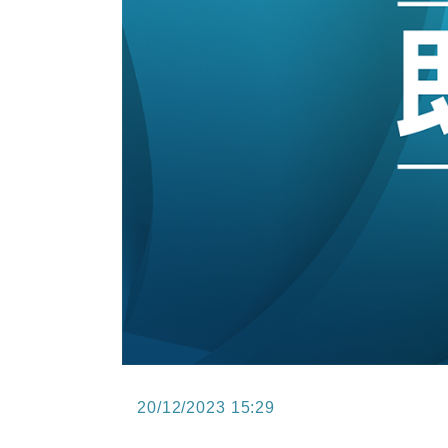
15:11
財經｜韓股反覆波動收跌 連挫7周
13:44
財經｜內地7月美元計價出口增近24
12:44
財經｜日本春季三度入市撐日圓 4月
11:12
國際｜特朗普料美伊戰事快結束 承
15:59
財經｜SA售股自救後再出手 斥4
20/12/2023 15:29