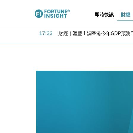
即時快訊
財經
18:31
財經｜華僑銀行上半年淨利創新高 
17:33
財經｜滙豐上調香港今年GDP預測至
16:47
本地｜假冒內地執法人員要求交「保證
16:05
財經｜日經失守6.5萬點後回穩 全
15:47
財經｜恒隆10月換帥 玩具「反」斗
15:11
財經｜韓股反覆波動收跌 連挫7周
13:44
財經｜內地7月美元計價出口增近24
12:44
財經｜日本春季三度入市撐日圓 4月
11:12
國際｜特朗普料美伊戰事快結束 承
15:59
財經｜SA售股自救後再出手 斥4
18:31
財經｜華僑銀行上半年淨利創新高 
17:33
財經｜滙豐上調香港今年GDP預測至
16:47
本地｜假冒內地執法人員要求交「保證
16:05
財經｜日經失守6.5萬點後回穩 全
15:47
財經｜恒隆10月換帥 玩具「反」斗