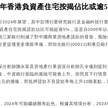
4年香港負資產住宅按揭佔比或逾
行2024年展望，其中彭博行業研究銀行及金融科技行
負資產住宅按揭貸款佔比可能超過5%，這是自2005年
他三家銀行削減了對中國商業房地產貸款的發放，風險仍
提撥更多壞賬準備，而恒生銀行(00011)和東亞銀行(
深分析師陳永富及房地產行業資深分析師孔令儀則提到
，中資銀⾏⾯臨的風險可能會上升。按照其下⾏情景，2
美元的撥備，⽽抵押貸款不良貸款率每上升10個基點
後，2024年可能繼續難有起⾊。根據其情境分析，20