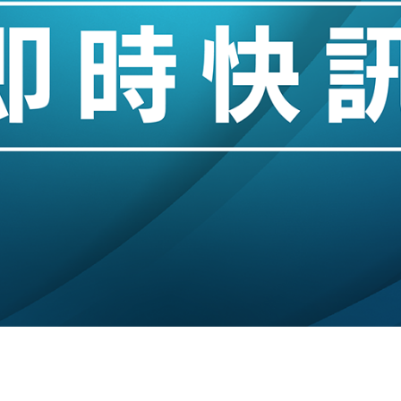
創逾3年最長跌勢
%勝預期 貿易順差達1125億美元
單日斥6.28萬億日圓干預創新高
認部分彈藥庫存緊張
億美元押注未上市公司