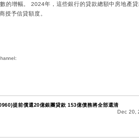
數的增幅。 2024年，這些銀⾏的貸款總額中房地產貸
產商授予信貸額度。
:
hannel:
0960)提前償還20億銀團貸款 153億債務將全部還清
Dec 20,