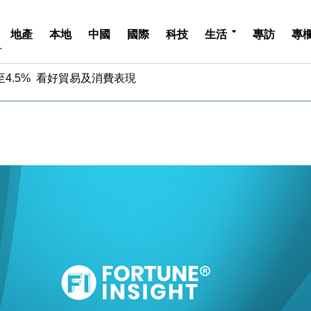
地產
本地
中國
國際
科技
生活
專訪
專
4.5% 看好貿易及消費表現
金」 43歲女子損失近6900萬元
周仍升近2%
城亞洲CEO蔡德粦接任
創逾3年最長跌勢
%勝預期 貿易順差達1125億美元
單日斥6.28萬億日圓干預創新高
認部分彈藥庫存緊張
億美元押注未上市公司
儲市場 加快海外市場落地
4.5% 看好貿易及消費表現
金」 43歲女子損失近6900萬元
周仍升近2%
城亞洲CEO蔡德粦接任