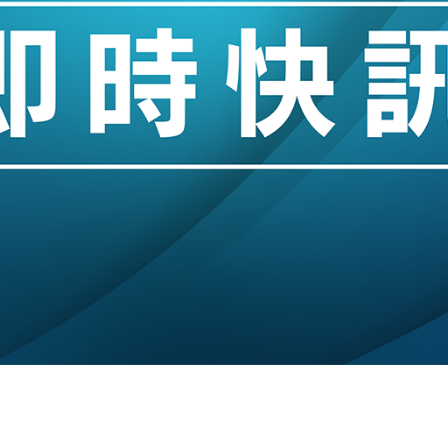
創逾3年最長跌勢
%勝預期 貿易順差達1125億美元
單日斥6.28萬億日圓干預創新高
認部分彈藥庫存緊張
億美元押注未上市公司
儲市場 加快海外市場落地