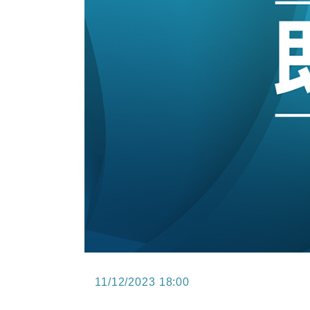
15:11
財經｜韓股反覆波動收跌 連挫7周
13:44
財經｜內地7月美元計價出口增近24
12:44
財經｜日本春季三度入市撐日圓 4月
11:12
國際｜特朗普料美伊戰事快結束 承
15:59
財經｜SA售股自救後再出手 斥4
11:30
財經｜精星香港夥菜鳥拓全球智慧倉
11/12/2023 18:00