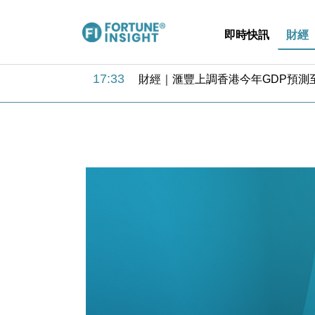
即時快訊
財經
17:33
財經｜滙豐上調香港今年GDP預測至
16:47
本地｜假冒內地執法人員要求交「保證
16:05
財經｜日經失守6.5萬點後回穩 全
15:47
財經｜恒隆10月換帥 玩具「反」斗
15:11
財經｜韓股反覆波動收跌 連挫7周
13:44
財經｜內地7月美元計價出口增近24
12:44
財經｜日本春季三度入市撐日圓 4月
11:12
國際｜特朗普料美伊戰事快結束 承
15:59
財經｜SA售股自救後再出手 斥4
11:30
財經｜精星香港夥菜鳥拓全球智慧倉
17:33
財經｜滙豐上調香港今年GDP預測至
16:47
本地｜假冒內地執法人員要求交「保證
16:05
財經｜日經失守6.5萬點後回穩 全
15:47
財經｜恒隆10月換帥 玩具「反」斗