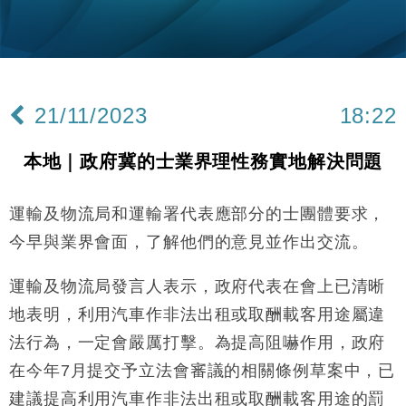
財經｜內地7月美元計價出口增近24%勝預期 貿易順
13:44
差達1125億美元
財經｜日本春季三度入市撐日圓 4月單日斥6.28萬億
12:44
日圓干預創新高
21/11/2023
18:22
國際｜特朗普料美伊戰事快結束 承認部分彈藥庫存緊
11:12
張
本地｜政府冀的士業界理性務實地解決問題
財經｜SA售股自救後再出手 斥4億美元押注未上市公
15:59
司
運輸及物流局和運輸署代表應部分的士團體要求，
財經｜華僑銀行上半年淨利創新高 中期息增15%至
18:31
47仙
今早與業界會面，了解他們的意見並作出交流。
財經｜滙豐上調香港今年GDP預測至4.5% 看好貿易
17:33
及消費表現
運輸及物流局發言人表示，政府代表在會上已清晰
本地｜假冒內地執法人員要求交「保證金」 43歲女子
16:47
地表明，利用汽車作非法出租或取酬載客用途屬違
損失近6900萬元
法行為，一定會嚴厲打擊。為提高阻嚇作用，政府
財經｜日經失守6.5萬點後回穩 全周仍升近2%
16:05
在今年7月提交予立法會審議的相關條例草案中，已
財經｜恒隆10月換帥 玩具「反」斗城亞洲CEO蔡德
建議提高利用汽車作非法出租或取酬載客用途的罰
15:47