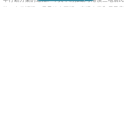
21/11/2023
18:11
中國｜廣東省提出推動粵港澳居民統一身份認證
廣東省人民政府辦公廳印發《「數字灣區」建設三
年行動方案的通知》，其中將推動粵港澳三地居民
統一身份認證、電子簽名互認，實現企業和居民高
頻事項「跨境通辦」，協調國家有關部門推動港澳
居民來往內地通行證等港澳居民高頻事項全流程電
子化辦理。深化「灣區社保通」，在橫琴、前海、
南沙、河套探索推進粵港澳社保服務深度融合。
通知稱，將推動廣東政務服務網、「粵系列」移動
政務服務平台與香港「智方便」、澳門「一戶通」