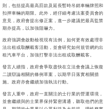
粦接任
則，包括提高最高罰款及延長暫時吊銷車輛牌照和
財經｜韓股反覆波動收跌 連挫7周創逾3年最長跌勢
15:11
扣押車輛的期限。此外，經仔細考慮法案委員會的
意見，政府會提出修正案，進一步建議把最高監禁
財經｜內地7月美元計價出口增近24%勝預期 貿易順
13:44
差達1125億美元
期亦提高，以加強阻嚇力。
財經｜日本春季三度入市撐日圓 4月單日斥6.28萬億
12:44
日圓干預創新高
政府強調會啟動檢視現有法例，如何更有效處理非
國際｜特朗普料美伊戰事快結束 承認部分彈藥庫存緊
11:12
法出租或取酬載客活動，並會研究如何規管網約出
張
租汽車平台，加強打擊非法出租或取酬載客。
財經｜SA售股自救後再出手 斥4億美元押注未上市公
15:59
司
發言人續指，政府會爭取盡快在立法會會議上恢復
二讀辯論相關的條例草案，以期早日落實相關措
施。政府亦會繼續加強執法行動。
發言人重申，政府一直關注的士行業的營運環境，
並會繼續與的士業界保持緊密溝通，聽取他們的意