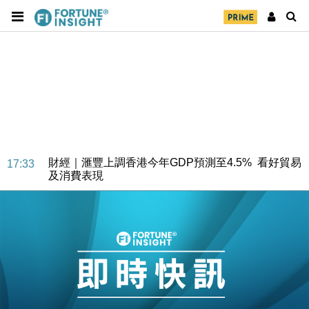
財經｜華僑銀行上半年淨利創新高 中期息增15%至
18:31
47仙
財經｜滙豐上調香港今年GDP預測至4.5% 看好貿易
17:33
及消費表現
本地｜假冒內地執法人員要求交「保證金」 43歲女子
16:47
損失近6900萬元
財經｜日經失守6.5萬點後回穩 全周仍升近2%
16:05
財經｜恒隆10月換帥 玩具「反」斗城亞洲CEO蔡德
15:47
粦接任
財經｜韓股反覆波動收跌 連挫7周創逾3年最長跌勢
15:11