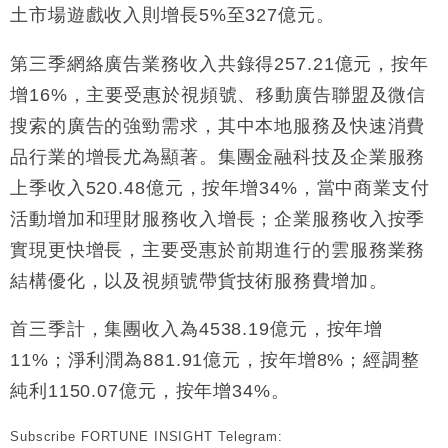
司
土市場遊戲收入則增長5%至327億元。
財經｜精星香港夥菜鳥拓全球智慧倉儲市場 加快海外
11:30
市場落地
第三季網絡廣告業務收入共錄得257.21億元，按年
地產｜大酒店中期轉賺2300萬元 斥21億翻新香港及
14:50
增16%，主要受惠於視頻號、移動廣告聯盟及微信
東京半島
搜索的廣告的強勁需求，其中本地服務及快速消費
國際｜特朗普赴洛杉磯高球場活動前 男子攜槍彈被捕
13:12
品行業的增長尤為顯著。集團金融科技及企業服務
財經｜香港7月PMI回落至51 企業擴張放慢兼縮減人
12:30
上季收入520.48億元，按年增34%，當中商業支付
手
活動增加和理財服務收入增長；企業服務收入按季
財經｜黑石傳再籌逾360億美元 支援Anthropic租用
11:40
實現更快增長，主要受惠於前期進行的雲服務業務
Google晶片
結構優化，以及視頻號帶貨技術服務費增加。
財經｜美商務部擬擴大金屬關稅範圍 14類產品或加徵
10:57
25%
首三季計，集團收入為4538.19億元，按年增
11%；淨利潤為881.91億元，按年增8%；經調整
純利1150.07億元，按年增34%。
Subscribe FORTUNE INSIGHT Telegram: