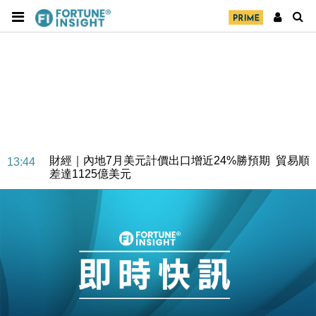
財經｜內地7月美元計價出口增近24%勝預期 貿易順
13:44
差達1125億美元
財經｜日本春季三度入市撐日圓 4月單日斥6.28萬億
12:44
日圓干預創新高
國際｜特朗普料美伊戰事快結束 承認部分彈藥庫存緊
11:12
張
財經｜SA售股自救後再出手 斥4億美元押注未上市公
15:59
司
財經｜精星香港夥菜鳥拓全球智慧倉儲市場 加快海外
11:30
市場落地