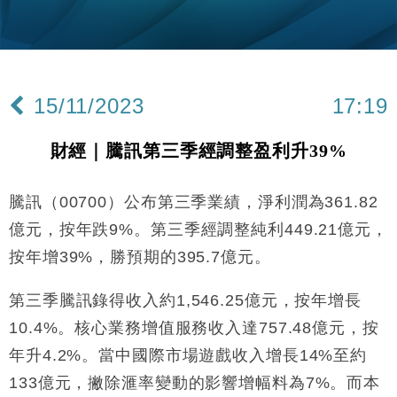
地產｜大酒店中期轉賺2300萬元 斥21億翻新香港及
14:50
東京半島
國際｜特朗普赴洛杉磯高球場活動前 男子攜槍彈被捕
13:12
15/11/2023
17:19
財經｜香港7月PMI回落至51 企業擴張放慢兼縮減人
12:30
手
財經｜騰訊第三季經調整盈利升39%
財經｜黑石傳再籌逾360億美元 支援Anthropic租用
11:40
Google晶片
騰訊（00700）公布第三季業績，淨利潤為361.82
財經｜美商務部擬擴大金屬關稅範圍 14類產品或加徵
10:57
25%
億元，按年跌9%。第三季經調整純利449.21億元，
財經｜內地7月美元計價出口增近24%勝預期 貿易順
13:44
按年增39%，勝預期的395.7億元。
差達1125億美元
財經｜日本春季三度入市撐日圓 4月單日斥6.28萬億
12:44
第三季騰訊錄得收入約1,546.25億元，按年增長
日圓干預創新高
10.4%。核心業務增值服務收入達757.48億元，按
國際｜特朗普料美伊戰事快結束 承認部分彈藥庫存緊
11:12
張
年升4.2%。當中國際市場遊戲收入增長14%至約
財經｜SA售股自救後再出手 斥4億美元押注未上市公
133億元，撇除滙率變動的影響增幅料為7%。而本
15:59