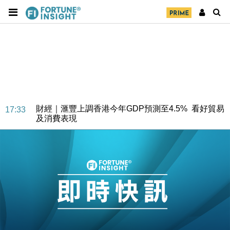
財經｜華僑銀行上半年淨利創新高 中期息增15%至
18:31
47仙
財經｜滙豐上調香港今年GDP預測至4.5% 看好貿易
17:33
及消費表現
本地｜假冒內地執法人員要求交「保證金」 43歲女子
16:47
損失近6900萬元
財經｜日經失守6.5萬點後回穩 全周仍升近2%
16:05
財經｜恒隆10月換帥 玩具「反」斗城亞洲CEO蔡德
15:47
粦接任
財經｜韓股反覆波動收跌 連挫7周創逾3年最長跌勢
15:11