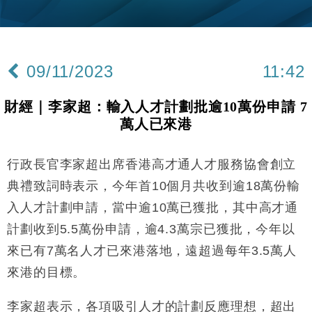
財經｜內地7月美元計價出口增近24%勝預期 貿易順
13:44
差達1125億美元
財經｜日本春季三度入市撐日圓 4月單日斥6.28萬億
12:44
日圓干預創新高
09/11/2023
11:42
國際｜特朗普料美伊戰事快結束 承認部分彈藥庫存緊
11:12
張
財經｜李家超：輸入人才計劃批逾10萬份申請 7
財經｜SA售股自救後再出手 斥4億美元押注未上市公
15:59
萬人已來港
司
財經｜華僑銀行上半年淨利創新高 中期息增15%至
18:31
47仙
行政長官李家超出席香港高才通人才服務協會創立
財經｜滙豐上調香港今年GDP預測至4.5% 看好貿易
17:33
典禮致詞時表示，今年首10個月共收到逾18萬份輸
及消費表現
入人才計劃申請，當中逾10萬已獲批，其中高才通
本地｜假冒內地執法人員要求交「保證金」 43歲女子
16:47
計劃收到5.5萬份申請，逾4.3萬宗已獲批，今年以
損失近6900萬元
來已有7萬名人才已來港落地，遠超過每年3.5萬人
財經｜日經失守6.5萬點後回穩 全周仍升近2%
16:05
來港的目標。
財經｜恒隆10月換帥 玩具「反」斗城亞洲CEO蔡德
15:47
粦接任
李家超表示，各項吸引人才的計劃反應理想，超出