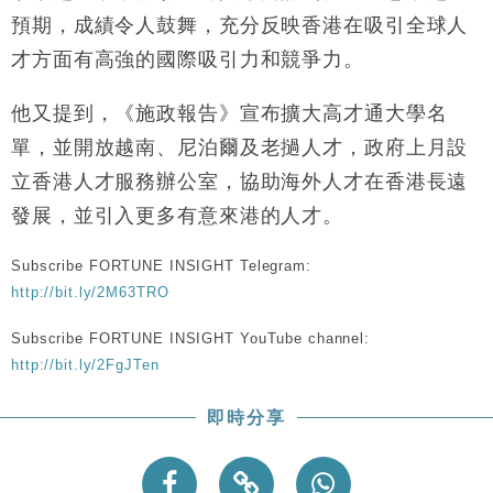
財經｜韓股反覆波動收跌 連挫7周創逾3年最長跌勢
15:11
預期，成績令人鼓舞，充分反映香港在吸引全球人
才方面有高強的國際吸引力和競爭力。
財經｜內地7月美元計價出口增近24%勝預期 貿易順
13:44
差達1125億美元
他又提到，《施政報告》宣布擴大高才通大學名
財經｜日本春季三度入市撐日圓 4月單日斥6.28萬億
12:44
單，並開放越南、尼泊爾及老撾人才，政府上月設
日圓干預創新高
立香港人才服務辦公室，協助海外人才在香港長遠
國際｜特朗普料美伊戰事快結束 承認部分彈藥庫存緊
11:12
張
發展，並引入更多有意來港的人才。
財經｜SA售股自救後再出手 斥4億美元押注未上市公
15:59
司
Subscribe FORTUNE INSIGHT Telegram:
http://bit.ly/2M63TRO
Subscribe FORTUNE INSIGHT YouTube channel:
http://bit.ly/2FgJTen
即時分享