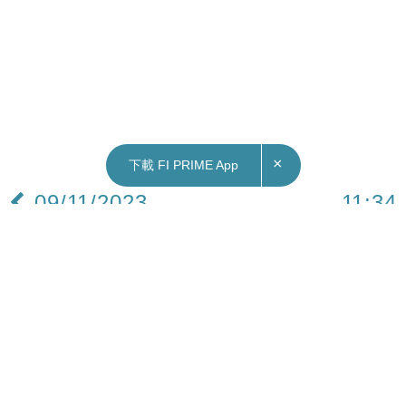
×
下載 FI PRIME App
09/11/2023
11:34
財經｜新創建發行20億元境內人民幣債券 資金
用於還款或回購永續債
新創建（00659）公布完成發行第二期人民幣中期
票據，金額為20億元人民幣，年利率為3.9厘，為期
3年。