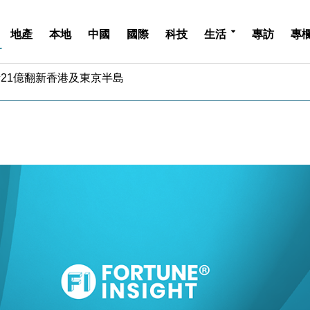
地產
本地
中國
國際
科技
生活
專訪
專
儲市場 加快海外市場落地
斥21億翻新香港及東京半島
 男子攜槍彈被捕
業擴張放慢兼縮減人手
hropic租用Google晶片
14類產品或加徵25%
度 增鉑金卡級別鎖定高消費客群
 珠寶鐘錶銷售升勢最強
派息比率目標維持50%
估值料降至400億美元以下
儲市場 加快海外市場落地
斥21億翻新香港及東京半島
 男子攜槍彈被捕
業擴張放慢兼縮減人手
hropic租用Google晶片