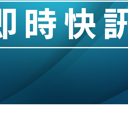
14類產品或加徵25%
度 增鉑金卡級別鎖定高消費客群
 珠寶鐘錶銷售升勢最強
派息比率目標維持50%
估值料降至400億美元以下