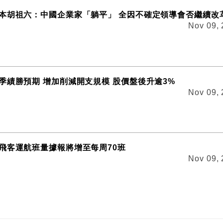
本胡祖六：中國企業家「躺平」 全因不確定領導會否繼續改
Nov 09,
季績勝預期 增加削減開支規模 股價盤後升逾3%
Nov 09,
飛客運航班量據報將增至每周70班
Nov 09,