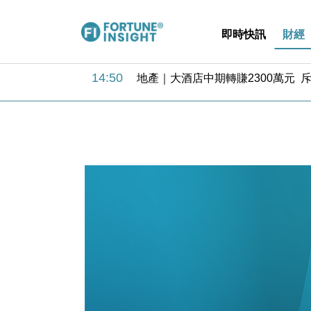
即時快訊
財經
11:30
財經｜精星香港夥菜鳥拓全球智慧倉
14:50
地產｜大酒店中期轉賺2300萬元 
13:12
國際｜特朗普赴洛杉磯高球場活動前
12:30
財經｜香港7月PMI回落至51 企
11:40
財經｜黑石傳再籌逾360億美元 支援Ant
10:57
財經｜美商務部擬擴大金屬關稅範圍 
18:15
本地｜新世界K11 9月升級會員制
17:40
財經｜本港6月零售額連升14個月
16:33
財經｜滙控重啟最多10億美元回購 
15:11
財經｜SHEIN傳最快8月中招股 
11:30
財經｜精星香港夥菜鳥拓全球智慧倉
14:50
地產｜大酒店中期轉賺2300萬元 
13:12
國際｜特朗普赴洛杉磯高球場活動前
12:30
財經｜香港7月PMI回落至51 企
11:40
財經｜黑石傳再籌逾360億美元 支援Ant