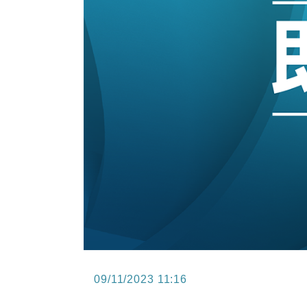
10:57
財經｜美商務部擬擴大金屬關稅範圍 
18:15
本地｜新世界K11 9月升級會員制
17:40
財經｜本港6月零售額連升14個月
16:33
財經｜滙控重啟最多10億美元回購 
15:11
財經｜SHEIN傳最快8月中招股 
09/11/2023 11:16