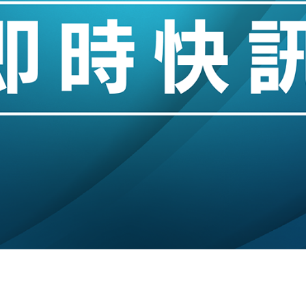
城亞洲CEO蔡德粦接任
創逾3年最長跌勢
%勝預期 貿易順差達1125億美元
單日斥6.28萬億日圓干預創新高
認部分彈藥庫存緊張
億美元押注未上市公司