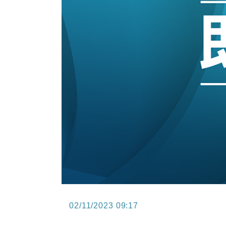
15:47
財經｜恒隆10月換帥 玩具「反」斗
15:11
財經｜韓股反覆波動收跌 連挫7周
13:44
財經｜內地7月美元計價出口增近24
12:44
財經｜日本春季三度入市撐日圓 4月
11:12
國際｜特朗普料美伊戰事快結束 承
15:59
財經｜SA售股自救後再出手 斥4
02/11/2023 09:17