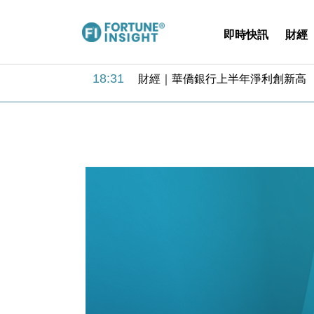
即時快訊
財經
18:31
財經｜華僑銀行上半年淨利創新高 
17:33
財經｜滙豐上調香港今年GDP預測至
16:47
本地｜假冒內地執法人員要求交「保證
16:05
財經｜日經失守6.5萬點後回穩 全
15:47
財經｜恒隆10月換帥 玩具「反」斗
15:11
財經｜韓股反覆波動收跌 連挫7周
13:44
財經｜內地7月美元計價出口增近24
12:44
財經｜日本春季三度入市撐日圓 4月
11:12
國際｜特朗普料美伊戰事快結束 承
15:59
財經｜SA售股自救後再出手 斥4
18:31
財經｜華僑銀行上半年淨利創新高 
17:33
財經｜滙豐上調香港今年GDP預測至
16:47
本地｜假冒內地執法人員要求交「保證
16:05
財經｜日經失守6.5萬點後回穩 全