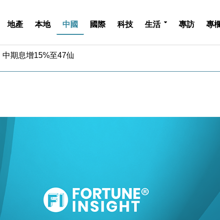
地產
本地
中國
國際
科技
生活
專訪
專
中期息增15%至47仙
4.5% 看好貿易及消費表現
金」 43歲女子損失近6900萬元
周仍升近2%
城亞洲CEO蔡德粦接任
創逾3年最長跌勢
%勝預期 貿易順差達1125億美元
單日斥6.28萬億日圓干預創新高
認部分彈藥庫存緊張
億美元押注未上市公司
中期息增15%至47仙
4.5% 看好貿易及消費表現
金」 43歲女子損失近6900萬元
周仍升近2%