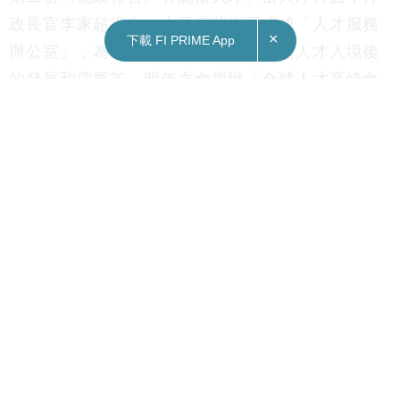
政長官李家超提出，本月底將在正式成「人才服務
×
下載 FI PRIME App
辦公室」，為來港人才提供支援、跟進人才入境後
的發展和需要等。明年亦會舉辦「全球人才高峰會
暨粵港澳大灣區人才高質量發展大會」，推動區域
招攬人才交流和合作。
另外，擴大「高端人才通行證計劃」大學名單；擴
闊吸納世界各地人才網絡，11月起，合資格大學名
單會增加八間頂尖內地和海外院校至184間。
李家超又表示，即日起開放越南人才來港就業的簽
證政策，並放寬越南人商務和旅遊「一簽多行」來
港的申請門檻；亦會開放老撾及尼泊爾人才來港就
業、受訓和就讀大學教育資助委員會（教資會）資
助院校。