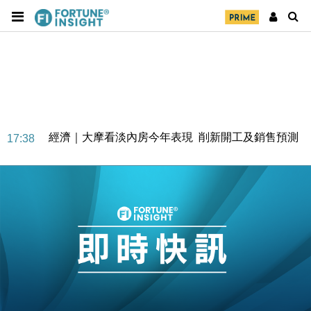
經濟｜大摩看淡內房今年表現 削新開工及銷售預測
17:38
科技｜iPhone 18 Pro成本或升4成 蘋果或犧牲毛利穩
16:55
定新機售價
本地｜香港迪拜下月10日合辦氣候金融會議
15:38
財經｜大摩削老鋪黃金目標價至505元 惟維持「增
14:49
持」評級
本地｜華嫂冰室太子店涉提供失實資料 遭禁申請輸入
13:49
勞工一年
中國｜強颱風「白海豚」殘渦北上 上海取消逾900班