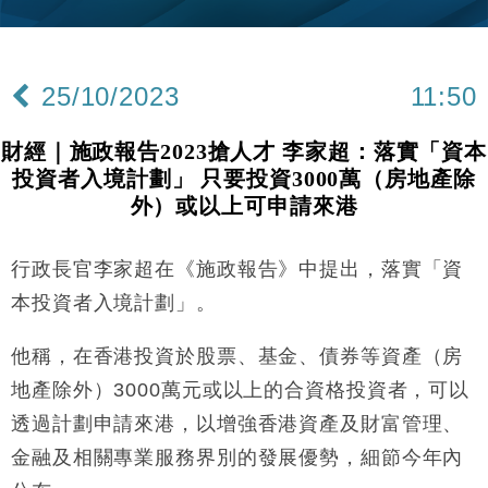
12:11
機
財經｜華僑銀行上半年淨利創新高 中期息增15%至
18:31
47仙
25/10/2023
11:50
財經｜滙豐上調香港今年GDP預測至4.5% 看好貿易
17:33
及消費表現
財經｜施政報告2023搶人才 李家超：落實「資本
本地｜假冒內地執法人員要求交「保證金」 43歲女子
16:47
投資者入境計劃」 只要投資3000萬（房地產除
損失近6900萬元
外）或以上可申請來港
財經｜日經失守6.5萬點後回穩 全周仍升近2%
16:05
行政長官李家超在《施政報告》中提出，落實「資
經濟｜大摩看淡內房今年表現 削新開工及銷售預測
17:38
本投資者入境計劃」。
科技｜iPhone 18 Pro成本或升4成 蘋果或犧牲毛利穩
16:55
定新機售價
他稱，在香港投資於股票、基金、債券等資產（房
本地｜香港迪拜下月10日合辦氣候金融會議
15:38
地產除外）3000萬元或以上的合資格投資者，可以
透過計劃申請來港，以增強香港資產及財富管理、
財經｜大摩削老鋪黃金目標價至505元 惟維持「增
14:49
持」評級
金融及相關專業服務界別的發展優勢，細節今年內