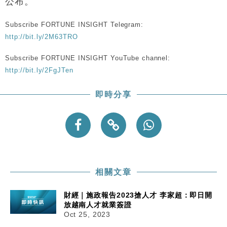
本地｜華嫂冰室太子店涉提供失實資料 遭禁申請輸入
公布。
13:49
勞工一年
Subscribe FORTUNE INSIGHT Telegram:
中國｜強颱風「白海豚」殘渦北上 上海取消逾900班
12:11
機
http://bit.ly/2M63TRO
財經｜華僑銀行上半年淨利創新高 中期息增15%至
18:31
Subscribe FORTUNE INSIGHT YouTube channel:
47仙
http://bit.ly/2FgJTen
財經｜滙豐上調香港今年GDP預測至4.5% 看好貿易
17:33
及消費表現
即時分享
本地｜假冒內地執法人員要求交「保證金」 43歲女子
16:47
損失近6900萬元
財經｜日經失守6.5萬點後回穩 全周仍升近2%
16:05
相關文章
財經｜施政報告2023搶人才 李家超：即日開
放越南人才就業簽證
Oct 25, 2023