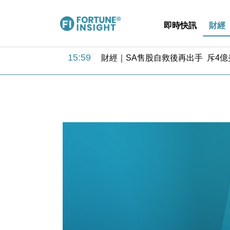
即時快訊
財經
15:59
財經｜SA售股自救後再出手 斥4
11:30
財經｜精星香港夥菜鳥拓全球智慧倉
14:50
地產｜大酒店中期轉賺2300萬元 
13:12
國際｜特朗普赴洛杉磯高球場活動前
12:30
財經｜香港7月PMI回落至51 企
11:40
財經｜黑石傳再籌逾360億美元 支援Ant
10:57
財經｜美商務部擬擴大金屬關稅範圍 
18:15
本地｜新世界K11 9月升級會員制
17:40
財經｜本港6月零售額連升14個月
16:33
財經｜滙控重啟最多10億美元回購 
15:59
財經｜SA售股自救後再出手 斥4
11:30
財經｜精星香港夥菜鳥拓全球智慧倉
14:50
地產｜大酒店中期轉賺2300萬元 
13:12
國際｜特朗普赴洛杉磯高球場活動前