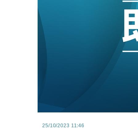
12:30
財經｜香港7月PMI回落至51 企
11:40
財經｜黑石傳再籌逾360億美元 支援Ant
10:57
財經｜美商務部擬擴大金屬關稅範圍 
18:15
本地｜新世界K11 9月升級會員制
17:40
財經｜本港6月零售額連升14個月
16:33
財經｜滙控重啟最多10億美元回購 
25/10/2023 11:46