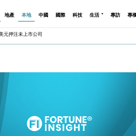
地產
本地
中國
國際
科技
生活
專訪
專
億美元押注未上市公司
儲市場 加快海外市場落地
斥21億翻新香港及東京半島
 男子攜槍彈被捕
業擴張放慢兼縮減人手
hropic租用Google晶片
14類產品或加徵25%
度 增鉑金卡級別鎖定高消費客群
 珠寶鐘錶銷售升勢最強
派息比率目標維持50%
億美元押注未上市公司
儲市場 加快海外市場落地
斥21億翻新香港及東京半島
 男子攜槍彈被捕