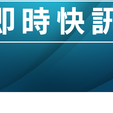
業擴張放慢兼縮減人手
hropic租用Google晶片
14類產品或加徵25%
度 增鉑金卡級別鎖定高消費客群
 珠寶鐘錶銷售升勢最強
派息比率目標維持50%