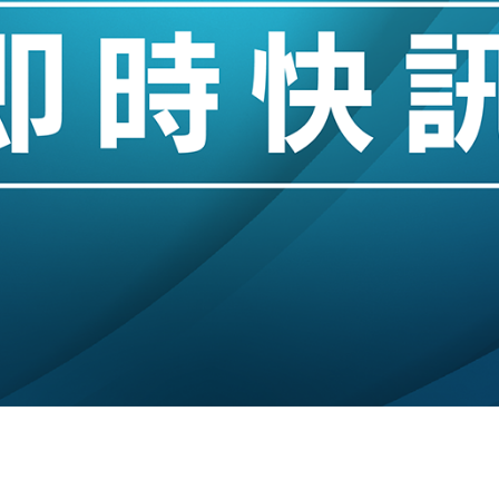
城亞洲CEO蔡德粦接任
創逾3年最長跌勢
%勝預期 貿易順差達1125億美元
單日斥6.28萬億日圓干預創新高
認部分彈藥庫存緊張
億美元押注未上市公司