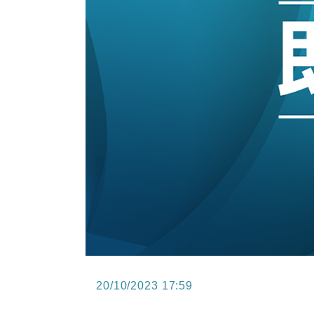
15:47
財經｜恒隆10月換帥 玩具「反」斗
15:11
財經｜韓股反覆波動收跌 連挫7周
13:44
財經｜內地7月美元計價出口增近24
12:44
財經｜日本春季三度入市撐日圓 4月
11:12
國際｜特朗普料美伊戰事快結束 承
15:59
財經｜SA售股自救後再出手 斥4
20/10/2023 17:59