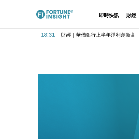
即時快訊
財經
18:31
財經｜華僑銀行上半年淨利創新高 
17:33
財經｜滙豐上調香港今年GDP預測至
16:47
本地｜假冒內地執法人員要求交「保證
16:05
財經｜日經失守6.5萬點後回穩 全
15:47
財經｜恒隆10月換帥 玩具「反」斗
15:11
財經｜韓股反覆波動收跌 連挫7周
13:44
財經｜內地7月美元計價出口增近24
12:44
財經｜日本春季三度入市撐日圓 4月
11:12
國際｜特朗普料美伊戰事快結束 承
15:59
財經｜SA售股自救後再出手 斥4
18:31
財經｜華僑銀行上半年淨利創新高 
17:33
財經｜滙豐上調香港今年GDP預測至
16:47
本地｜假冒內地執法人員要求交「保證
16:05
財經｜日經失守6.5萬點後回穩 全