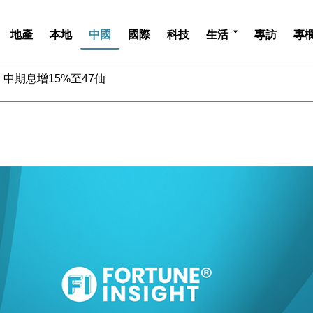
地產
本地
中國
國際
科技
生活
專訪
專
中期息增15%至47仙
4.5% 看好貿易及消費表現
金」 43歲女子損失近6900萬元
周仍升近2%
城亞洲CEO蔡德粦接任
創逾3年最長跌勢
%勝預期 貿易順差達1125億美元
單日斥6.28萬億日圓干預創新高
認部分彈藥庫存緊張
億美元押注未上市公司
中期息增15%至47仙
4.5% 看好貿易及消費表現
金」 43歲女子損失近6900萬元
周仍升近2%