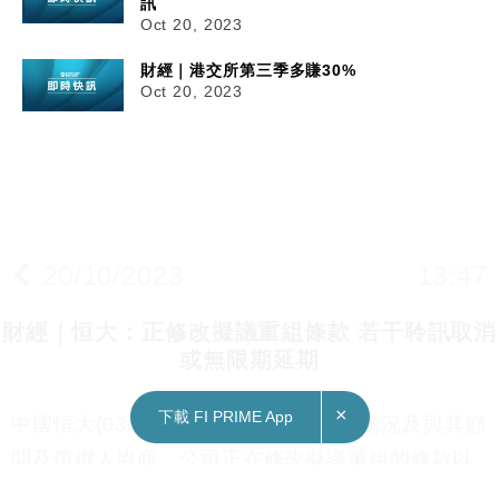
訊
Oct 20, 2023
財經｜港交所第三季多賺30%
Oct 20, 2023
20/10/2023
13:47
財經｜恒大：正修改擬議重組條款 若干聆訊取消
或無限期延期
×
下載 FI PRIME App
中國恒大(03333)公布，基於公司目前情況及與其顧
問及債權人協商，公司正在修改擬議重組的條款以
匹配公司客觀情況和債權人要求。