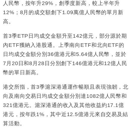
人民幣，按年升29%，創季度新高，較上半年升
財經｜香港7月PMI回落至51 企業擴張放慢兼縮減人
12:30
12%；8月的成交額創下1.09萬億人民幣的單月新
手
高。
財經｜黑石傳再籌逾360億美元 支援Anthropic租用
11:40
Google晶片
首3季ETP日均成交金額升至142億元，部分源於期
財經｜美商務部擬擴大金屬關稅範圍 14類產品或加徵
10:57
內ETF獲納入港股通。上季南向ETF和北向ETF的
25%
日均成交金額分別36億港元和5.64億人民幣，並於
本地｜新世界K11 9月升級會員制度 增鉑金卡級別鎖
18:15
定高消費客群
7月20日和8月28日分別創下146億港元和12億人民
財經｜本港6月零售額連升14個月 珠寶鐘錶銷售升勢
17:40
幣的單日新高。
最強
財經｜滙控重啟最多10億美元回購 派息比率目標維持
16:33
港交所指，首3季滬深港通運作暢順且表現強韌，北
50%
向及南向交易日均成交金額分別達1082億人民幣和
321億港元。滬深港通的收入及其他收益約17.1億
港元，按年跌1%，其中近12.5億港元來自交易及結
算活動。