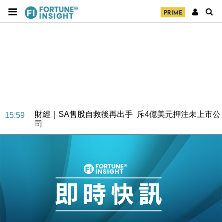
財經｜SA售股自救後再出手 斥4億美元押注未上市公
15:59
司
財經｜精星香港夥菜鳥拓全球智慧倉儲市場 加快海外
11:30
市場落地
地產｜大酒店中期轉賺2300萬元 斥21億翻新香港及
14:50
東京半島
國際｜特朗普赴洛杉磯高球場活動前 男子攜槍彈被捕
13:12
財經｜香港7月PMI回落至51 企業擴張放慢兼縮減人
12:30