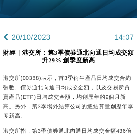
手
財經｜黑石傳再籌逾360億美元 支援Anthropic租用
11:40
Google晶片
財經｜美商務部擬擴大金屬關稅範圍 14類產品或加徵
10:57
25%
20/10/2023
14:07
本地｜新世界K11 9月升級會員制度 增鉑金卡級別鎖
18:15
定高消費客群
財經｜港交所：第3季債券通北向通日均成交額
財經｜本港6月零售額連升14個月 珠寶鐘錶銷售升勢
17:40
升29% 創季度新高
最強
財經｜滙控重啟最多10億美元回購 派息比率目標維持
16:33
50%
港交所(00388)表示，首3季衍生產品日均成交合約
財經｜SA售股自救後再出手 斥4億美元押注未上市公
15:59
張數、債券通北向通日均成交金額，以及交易所買
司
賣產品(ETP)日均成交金額，均創歷年的9個月新
財經｜精星香港夥菜鳥拓全球智慧倉儲市場 加快海外
11:30
高。另外，第3季場外結算公司的總結算量創歷年季
市場落地
度新高。
地產｜大酒店中期轉賺2300萬元 斥21億翻新香港及
14:50
東京半島
港交所指，第3季債券通北向通日均成交金額436億
國際｜特朗普赴洛杉磯高球場活動前 男子攜槍彈被捕
13:12