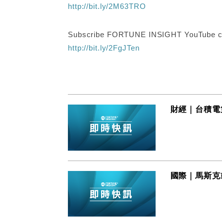
http://bit.ly/2M63TRO
Subscribe FORTUNE INSIGHT YouTube c
http://bit.ly/2FgJTen
財經｜台積電
國際｜馬斯克