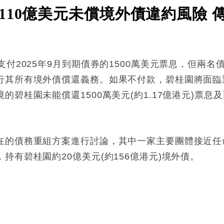
110億美元未償境外債違約風險 
支付2025年9月到期債券的1500萬美元票息，但兩
行其所有境外債償還義務。如果不付款，碧桂園將面臨近
的碧桂園未能償還1500萬美元(約1.17億港元)票
的債務重組方案進行討論，其中一家主要團體接近任命Mo
持有碧桂園約20億美元(約156億港元)境外債。
: