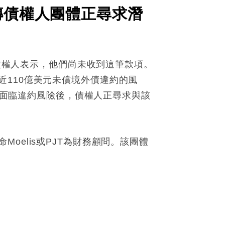
傳債權人團體正尋求潛
名債權人表示，他們尚未收到這筆款項。
110億美元未償境外債違約的風
息及面臨違約風險後，債權人正尋求與該
elis或PJT為財務顧問。該團體