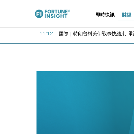
即時快訊
財經
11:12
國際｜特朗普料美伊戰事快結束 承
15:59
財經｜SA售股自救後再出手 斥4
11:30
財經｜精星香港夥菜鳥拓全球智慧倉
14:50
地產｜大酒店中期轉賺2300萬元 
13:12
國際｜特朗普赴洛杉磯高球場活動前
12:30
財經｜香港7月PMI回落至51 企
11:40
財經｜黑石傳再籌逾360億美元 支援Ant
10:57
財經｜美商務部擬擴大金屬關稅範圍 
18:15
本地｜新世界K11 9月升級會員制
17:40
財經｜本港6月零售額連升14個月
11:12
國際｜特朗普料美伊戰事快結束 承
15:59
財經｜SA售股自救後再出手 斥4
11:30
財經｜精星香港夥菜鳥拓全球智慧倉
14:50
地產｜大酒店中期轉賺2300萬元 