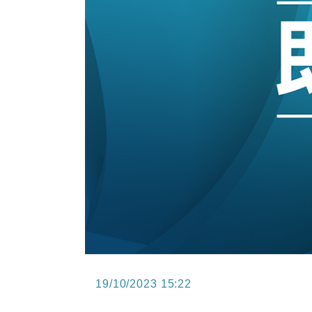
13:12
國際｜特朗普赴洛杉磯高球場活動前
12:30
財經｜香港7月PMI回落至51 企
11:40
財經｜黑石傳再籌逾360億美元 支援Ant
10:57
財經｜美商務部擬擴大金屬關稅範圍 
18:15
本地｜新世界K11 9月升級會員制
17:40
財經｜本港6月零售額連升14個月
19/10/2023 15:22