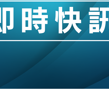
 男子攜槍彈被捕
業擴張放慢兼縮減人手
hropic租用Google晶片
14類產品或加徵25%
度 增鉑金卡級別鎖定高消費客群
 珠寶鐘錶銷售升勢最強