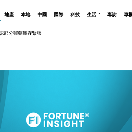
地產
本地
中國
國際
科技
生活
專訪
專
認部分彈藥庫存緊張
億美元押注未上市公司
儲市場 加快海外市場落地
斥21億翻新香港及東京半島
 男子攜槍彈被捕
業擴張放慢兼縮減人手
hropic租用Google晶片
14類產品或加徵25%
度 增鉑金卡級別鎖定高消費客群
 珠寶鐘錶銷售升勢最強
認部分彈藥庫存緊張
億美元押注未上市公司
儲市場 加快海外市場落地
斥21億翻新香港及東京半島