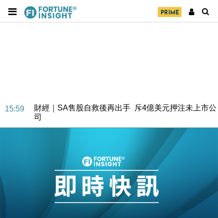
財經｜SA售股自救後再出手 斥4億美元押注未上市公
15:59
司
財經｜精星香港夥菜鳥拓全球智慧倉儲市場 加快海外
11:30
市場落地
地產｜大酒店中期轉賺2300萬元 斥21億翻新香港及
14:50
東京半島
國際｜特朗普赴洛杉磯高球場活動前 男子攜槍彈被捕
13:12
財經｜香港7月PMI回落至51 企業擴張放慢兼縮減人
12:30
手