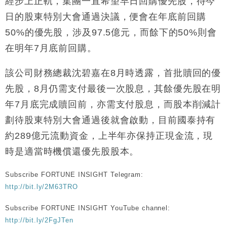
經步上正軌，集團一直希望早日回購優先股，待今
財經｜香港7月PMI回落至51 企業擴張放慢兼縮減人
12:30
日的股東特別大會通過決議，便會在年底前回購
手
50%的優先股，涉及97.5億元，而餘下的50%則會
財經｜黑石傳再籌逾360億美元 支援Anthropic租用
11:40
在明年7月底前回購。
Google晶片
財經｜美商務部擬擴大金屬關稅範圍 14類產品或加徵
10:57
該公司財務總裁沈碧嘉在8月時透露，首批贖回的優
25%
先股，8月仍需支付最後一次股息，其餘優先股在明
本地｜新世界K11 9月升級會員制度 增鉑金卡級別鎖
18:15
定高消費客群
年7月底完成贖回前，亦需支付股息，而股本削減計
財經｜本港6月零售額連升14個月 珠寶鐘錶銷售升勢
17:40
劃待股東特別大會通過後就會啟動，目前國泰持有
最強
約289億元流動資金，上半年亦保持正現金流，現
財經｜滙控重啟最多10億美元回購 派息比率目標維持
16:33
50%
時是適當時機償還優先股股本。
Subscribe FORTUNE INSIGHT Telegram:
http://bit.ly/2M63TRO
Subscribe FORTUNE INSIGHT YouTube channel:
http://bit.ly/2FgJTen