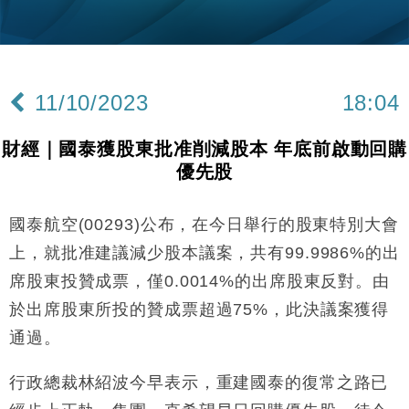
財經｜黑石傳再籌逾360億美元 支援Anthropic租用
11:40
Google晶片
財經｜美商務部擬擴大金屬關稅範圍 14類產品或加徵
10:57
25%
11/10/2023
18:04
本地｜新世界K11 9月升級會員制度 增鉑金卡級別鎖
18:15
定高消費客群
財經｜國泰獲股東批准削減股本 年底前啟動回購
財經｜本港6月零售額連升14個月 珠寶鐘錶銷售升勢
17:40
優先股
最強
財經｜滙控重啟最多10億美元回購 派息比率目標維持
16:33
50%
國泰航空(00293)公布，在今日舉行的股東特別大會
財經｜SA售股自救後再出手 斥4億美元押注未上市公
15:59
上，就批准建議減少股本議案，共有99.9986%的出
司
席股東投贊成票，僅0.0014%的出席股東反對。由
財經｜精星香港夥菜鳥拓全球智慧倉儲市場 加快海外
11:30
於出席股東所投的贊成票超過75%，此決議案獲得
市場落地
通過。
地產｜大酒店中期轉賺2300萬元 斥21億翻新香港及
14:50
東京半島
行政總裁林紹波今早表示，重建國泰的復常之路已
國際｜特朗普赴洛杉磯高球場活動前 男子攜槍彈被捕
13:12