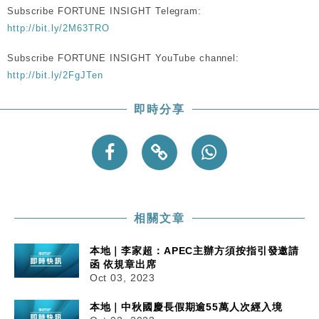
Subscribe FORTUNE INSIGHT Telegram:
http://bit.ly/2M63TRO
財經｜內地7月美元計價出口增近24%勝預期 貿易順
13:44
差達1125億美元
Subscribe FORTUNE INSIGHT YouTube channel:
財經｜日本春季三度入市撐日圓 4月單日斥6.28萬億
12:44
http://bit.ly/2FgJTen
日圓干預創新高
國際｜特朗普料美伊戰事快結束 承認部分彈藥庫存緊
11:12
即時分享
張
財經｜SA售股自救後再出手 斥4億美元押注未上市公
15:59
司
相關文章
本地｜李家超：APEC主辦方須按指引發邀請
函 依規章出席
Oct 03, 2023
本地｜中秋國慶長假期逾55萬人次經入境