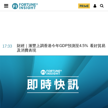
財經｜華僑銀行上半年淨利創新高 中期息增15%至
18:31
47仙
財經｜滙豐上調香港今年GDP預測至4.5% 看好貿易
17:33
及消費表現
本地｜假冒內地執法人員要求交「保證金」 43歲女子
16:47
損失近6900萬元
財經｜日經失守6.5萬點後回穩 全周仍升近2%
16:05
財經｜恒隆10月換帥 玩具「反」斗城亞洲CEO蔡德
15:47
粦接任
財經｜韓股反覆波動收跌 連挫7周創逾3年最長跌勢
15:11
財經｜內地7月美元計價出口增近24%勝預期 貿易順
13:44