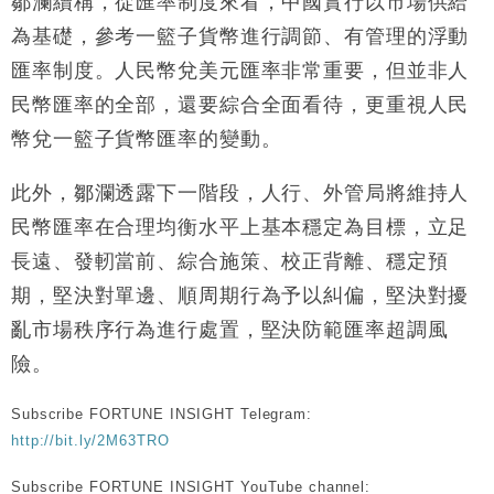
鄒瀾續稱，從匯率制度來看，中國實行以市場供給
財經｜SA售股自救後再出手 斥4億美元押注未上市公
15:59
為基礎，參考一籃子貨幣進行調節、有管理的浮動
司
匯率制度。人民幣兌美元匯率非常重要，但並非人
財經｜精星香港夥菜鳥拓全球智慧倉儲市場 加快海外
11:30
民幣匯率的全部，還要綜合全面看待，更重視人民
市場落地
幣兌一籃子貨幣匯率的變動。
地產｜大酒店中期轉賺2300萬元 斥21億翻新香港及
14:50
東京半島
此外，鄒瀾透露下一階段，人行、外管局將維持人
國際｜特朗普赴洛杉磯高球場活動前 男子攜槍彈被捕
13:12
民幣匯率在合理均衡水平上基本穩定為目標，立足
財經｜香港7月PMI回落至51 企業擴張放慢兼縮減人
12:30
長遠、發軔當前、綜合施策、校正背離、穩定預
手
期，堅決對單邊、順周期行為予以糾偏，堅決對擾
亂市場秩序行為進行處置，堅決防範匯率超調風
險。
Subscribe FORTUNE INSIGHT Telegram:
http://bit.ly/2M63TRO
Subscribe FORTUNE INSIGHT YouTube channel: