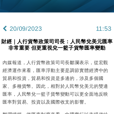
財經｜精星香港夥菜鳥拓全球智慧倉儲市場 加快海外
11:30
市場落地
地產｜大酒店中期轉賺2300萬元 斥21億翻新香港及
14:50
東京半島
20/09/2023
11:53
國際｜特朗普赴洛杉磯高球場活動前 男子攜槍彈被捕
13:12
財經｜人行貨幣政策司司長：人民幣兌美元匯率
財經｜香港7月PMI回落至51 企業擴張放慢兼縮減人
12:30
非常重要 但更重視兌一籃子貨幣匯率變動
手
財經｜恒隆10月換帥 玩具「反」斗城亞洲CEO蔡德
15:47
粦接任
內媒報道，人行貨幣政策司司長鄒瀾表示，從宏觀
財經｜韓股反覆波動收跌 連挫7周創逾3年最長跌勢
15:11
經濟運作來看，匯率浮動主要是調節實體經濟中的
貿易和投資，貿易和投資是多邊的，涉及多個國
財經｜內地7月美元計價出口增近24%勝預期 貿易順
13:44
家、多種貨幣。因此，相對於人民幣兌美元的雙邊
差達1125億美元
匯率，人民幣兌一籃子貨幣變動可以更全面地反映
財經｜日本春季三度入市撐日圓 4月單日斥6.28萬億
12:44
日圓干預創新高
匯率對貿易、投資以及國際收支的影響。
國際｜特朗普料美伊戰事快結束 承認部分彈藥庫存緊
11:12
張