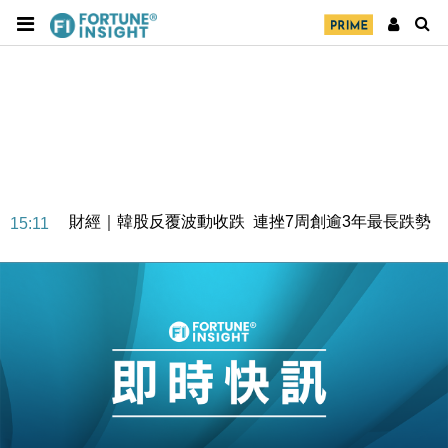
財經｜恒隆10月換帥 玩具「反」斗城亞洲CEO蔡德
15:47
粦接任
財經｜韓股反覆波動收跌 連挫7周創逾3年最長跌勢
15:11
財經｜內地7月美元計價出口增近24%勝預期 貿易順
13:44
差達1125億美元
財經｜日本春季三度入市撐日圓 4月單日斥6.28萬億
12:44
日圓干預創新高
國際｜特朗普料美伊戰事快結束 承認部分彈藥庫存緊
11:12
張
財經｜SA售股自救後再出手 斥4億美元押注未上市公
15:59
司