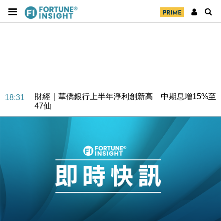
財經｜華僑銀行上半年淨利創新高 中期息增15%至
18:31
47仙
財經｜滙豐上調香港今年GDP預測至4.5% 看好貿易
17:33
及消費表現
本地｜假冒內地執法人員要求交「保證金」 43歲女子
16:47
損失近6900萬元
財經｜日經失守6.5萬點後回穩 全周仍升近2%
16:05
財經｜恒隆10月換帥 玩具「反」斗城亞洲CEO蔡德
15:47
粦接任
財經｜韓股反覆波動收跌 連挫7周創逾3年最長跌勢
15:11