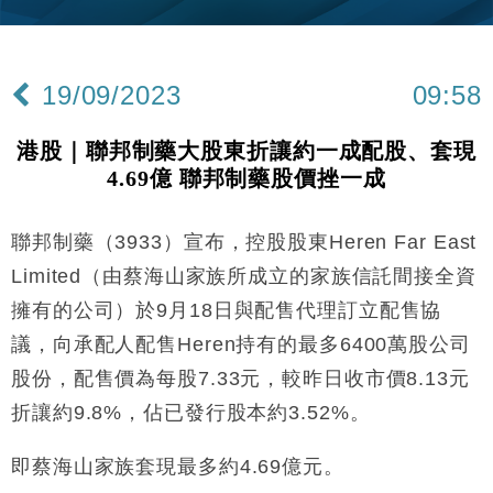
財經｜內地7月美元計價出口增近24%勝預期 貿易順
13:44
差達1125億美元
19/09/2023
09:58
財經｜日本春季三度入市撐日圓 4月單日斥6.28萬億
12:44
日圓干預創新高
港股｜聯邦制藥大股東折讓約一成配股、套現
國際｜特朗普料美伊戰事快結束 承認部分彈藥庫存緊
11:12
4.69億 聯邦制藥股價挫一成
張
財經｜SA售股自救後再出手 斥4億美元押注未上市公
15:59
司
聯邦制藥（3933）宣布，控股股東Heren Far East
財經｜華僑銀行上半年淨利創新高 中期息增15%至
18:31
Limited（由蔡海山家族所成立的家族信託間接全資
47仙
擁有的公司）於9月18日與配售代理訂立配售協
財經｜滙豐上調香港今年GDP預測至4.5% 看好貿易
17:33
議，向承配人配售Heren持有的最多6400萬股公司
及消費表現
股份，配售價為每股7.33元，較昨日收市價8.13元
本地｜假冒內地執法人員要求交「保證金」 43歲女子
16:47
損失近6900萬元
折讓約9.8%，佔已發行股本約3.52%。
財經｜日經失守6.5萬點後回穩 全周仍升近2%
16:05
即蔡海山家族套現最多約4.69億元。
財經｜恒隆10月換帥 玩具「反」斗城亞洲CEO蔡德