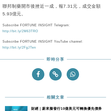
15:47
粦接任
聯邦制藥開市後挫近一成，報7.31元，成交金額
財經｜韓股反覆波動收跌 連挫7周創逾3年最長跌勢
15:11
5.93億元。
財經｜內地7月美元計價出口增近24%勝預期 貿易順
13:44
Subscribe FORTUNE INSIGHT Telegram:
差達1125億美元
http://bit.ly/2M63TRO
財經｜日本春季三度入市撐日圓 4月單日斥6.28萬億
12:44
Subscribe FORTUNE INSIGHT YouTube channel:
日圓干預創新高
http://bit.ly/2FgJTen
國際｜特朗普料美伊戰事快結束 承認部分彈藥庫存緊
11:12
張
即時分享
財經｜SA售股自救後再出手 斥4億美元押注未上市公
15:59
司
相關文章
財經｜蔚來擬發行10億美元可轉換優先債券