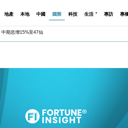
地產
本地
中國
國際
科技
生活
專訪
專
中期息增15%至47仙
4.5% 看好貿易及消費表現
金」 43歲女子損失近6900萬元
周仍升近2%
城亞洲CEO蔡德粦接任
創逾3年最長跌勢
%勝預期 貿易順差達1125億美元
單日斥6.28萬億日圓干預創新高
認部分彈藥庫存緊張
億美元押注未上市公司
中期息增15%至47仙
4.5% 看好貿易及消費表現
金」 43歲女子損失近6900萬元
周仍升近2%