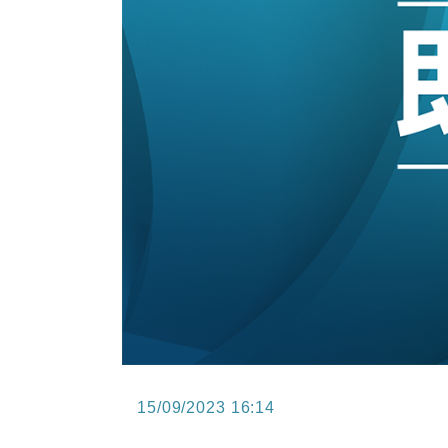
15:47
財經｜恒隆10月換帥 玩具「反」斗
15:11
財經｜韓股反覆波動收跌 連挫7周
13:44
財經｜內地7月美元計價出口增近24
12:44
財經｜日本春季三度入市撐日圓 4月
11:12
國際｜特朗普料美伊戰事快結束 承
15:59
財經｜SA售股自救後再出手 斥4
15/09/2023 16:14