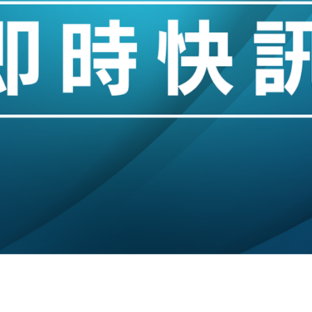
城亞洲CEO蔡德粦接任
創逾3年最長跌勢
%勝預期 貿易順差達1125億美元
單日斥6.28萬億日圓干預創新高
認部分彈藥庫存緊張
億美元押注未上市公司