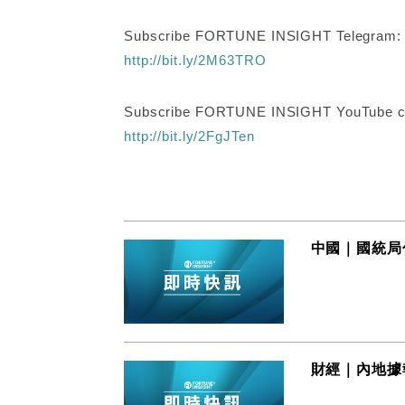
Subscribe FORTUNE INSIGHT Telegram
http://bit.ly/2M63TRO
Subscribe FORTUNE INSIGHT YouTube c
http://bit.ly/2FgJTen
中國｜國統局
財經｜內地據