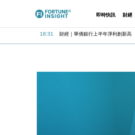
即時快訊
財經
18:31
財經｜華僑銀行上半年淨利創新高 
17:33
財經｜滙豐上調香港今年GDP預測至
16:47
本地｜假冒內地執法人員要求交「保證
16:05
財經｜日經失守6.5萬點後回穩 全
15:47
財經｜恒隆10月換帥 玩具「反」斗
15:11
財經｜韓股反覆波動收跌 連挫7周
13:44
財經｜內地7月美元計價出口增近24
12:44
財經｜日本春季三度入市撐日圓 4月
11:12
國際｜特朗普料美伊戰事快結束 承
15:59
財經｜SA售股自救後再出手 斥4
18:31
財經｜華僑銀行上半年淨利創新高 
17:33
財經｜滙豐上調香港今年GDP預測至
16:47
本地｜假冒內地執法人員要求交「保證
16:05
財經｜日經失守6.5萬點後回穩 全