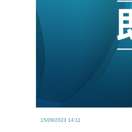
15:11
財經｜韓股反覆波動收跌 連挫7周
13:44
財經｜內地7月美元計價出口增近24
12:44
財經｜日本春季三度入市撐日圓 4月
11:12
國際｜特朗普料美伊戰事快結束 承
15:59
財經｜SA售股自救後再出手 斥4
15/09/2023 14:11