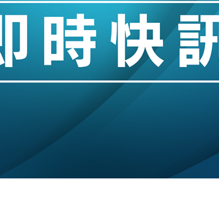
創逾3年最長跌勢
%勝預期 貿易順差達1125億美元
單日斥6.28萬億日圓干預創新高
認部分彈藥庫存緊張
億美元押注未上市公司