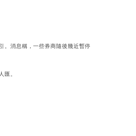
引。消息稱，一些券商隨後幾近暫停
人匯。