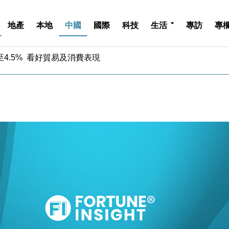
地產
本地
中國
國際
科技
生活
專訪
專
中期息增15%至47仙
4.5% 看好貿易及消費表現
金」 43歲女子損失近6900萬元
周仍升近2%
城亞洲CEO蔡德粦接任
創逾3年最長跌勢
%勝預期 貿易順差達1125億美元
單日斥6.28萬億日圓干預創新高
認部分彈藥庫存緊張
億美元押注未上市公司
中期息增15%至47仙
4.5% 看好貿易及消費表現
金」 43歲女子損失近6900萬元
周仍升近2%
城亞洲CEO蔡德粦接任