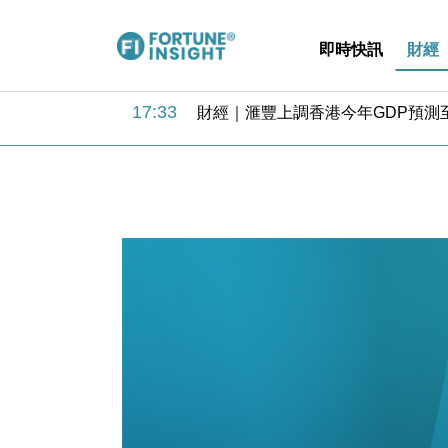
即時快訊
財經
18:31
財經｜華僑銀行上半年淨利創新高 
17:33
財經｜滙豐上調香港今年GDP預測至
16:47
本地｜假冒內地執法人員要求交「保證
16:05
財經｜日經失守6.5萬點後回穩 全
15:47
財經｜恒隆10月換帥 玩具「反」斗
15:11
財經｜韓股反覆波動收跌 連挫7周
13:44
財經｜內地7月美元計價出口增近24
12:44
財經｜日本春季三度入市撐日圓 4月
11:12
國際｜特朗普料美伊戰事快結束 承
15:59
財經｜SA售股自救後再出手 斥4
18:31
財經｜華僑銀行上半年淨利創新高 
17:33
財經｜滙豐上調香港今年GDP預測至
16:47
本地｜假冒內地執法人員要求交「保證
16:05
財經｜日經失守6.5萬點後回穩 全
15:47
財經｜恒隆10月換帥 玩具「反」斗