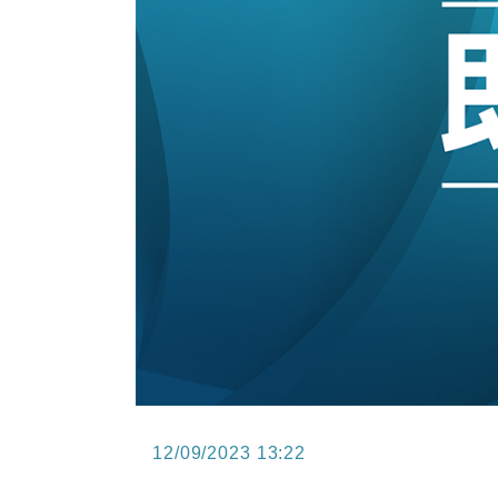
15:11
財經｜韓股反覆波動收跌 連挫7周
13:44
財經｜內地7月美元計價出口增近24
12:44
財經｜日本春季三度入市撐日圓 4月
11:12
國際｜特朗普料美伊戰事快結束 承
15:59
財經｜SA售股自救後再出手 斥4
12/09/2023 13:22