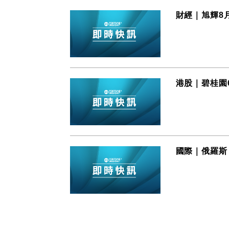
財經｜旭輝8
港股｜碧桂園
國際｜俄羅斯