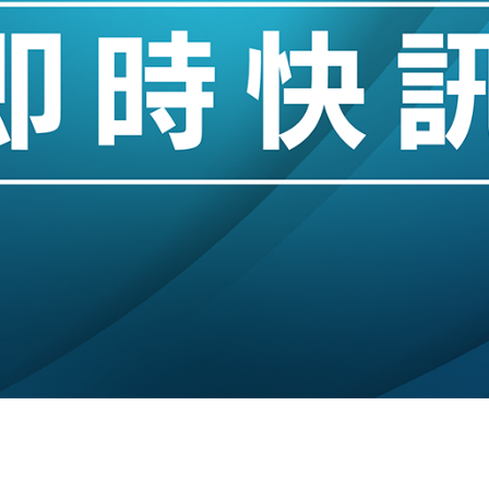
創逾3年最長跌勢
%勝預期 貿易順差達1125億美元
單日斥6.28萬億日圓干預創新高
認部分彈藥庫存緊張
億美元押注未上市公司