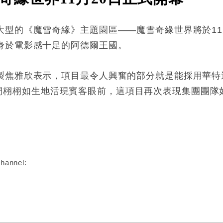
大型的《魔雪奇緣》主題園區——魔雪奇緣世界將於11
身於電影感十足的阿德爾王國。
焦雅欣表示，項目最令人興奮的部分就是能採用華特迪士
，把主角們栩栩如生地活現賓客眼前，這項目再次表現集團團
:
hannel: