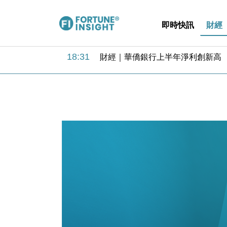
即時快訊
財經
18:31
財經｜華僑銀行上半年淨利創新高 
17:33
財經｜滙豐上調香港今年GDP預測至
16:47
本地｜假冒內地執法人員要求交「保證
16:05
財經｜日經失守6.5萬點後回穩 全
15:47
財經｜恒隆10月換帥 玩具「反」斗
15:11
財經｜韓股反覆波動收跌 連挫7周
13:44
財經｜內地7月美元計價出口增近24
12:44
財經｜日本春季三度入市撐日圓 4月
11:12
國際｜特朗普料美伊戰事快結束 承
15:59
財經｜SA售股自救後再出手 斥4
18:31
財經｜華僑銀行上半年淨利創新高 
17:33
財經｜滙豐上調香港今年GDP預測至
16:47
本地｜假冒內地執法人員要求交「保證
16:05
財經｜日經失守6.5萬點後回穩 全
15:47
財經｜恒隆10月換帥 玩具「反」斗