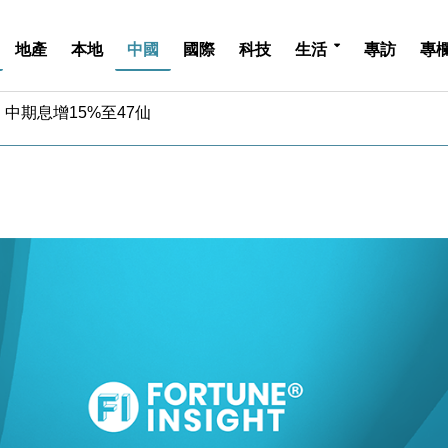
地產
本地
中國
國際
科技
生活
專訪
專
中期息增15%至47仙
4.5% 看好貿易及消費表現
金」 43歲女子損失近6900萬元
周仍升近2%
城亞洲CEO蔡德粦接任
創逾3年最長跌勢
%勝預期 貿易順差達1125億美元
單日斥6.28萬億日圓干預創新高
認部分彈藥庫存緊張
億美元押注未上市公司
中期息增15%至47仙
4.5% 看好貿易及消費表現
金」 43歲女子損失近6900萬元
周仍升近2%
城亞洲CEO蔡德粦接任