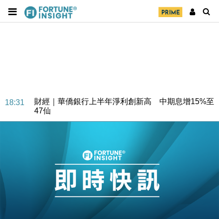
財經｜華僑銀行上半年淨利創新高 中期息增15%至
18:31
47仙
財經｜滙豐上調香港今年GDP預測至4.5% 看好貿易
17:33
及消費表現
本地｜假冒內地執法人員要求交「保證金」 43歲女子
16:47
損失近6900萬元
財經｜日經失守6.5萬點後回穩 全周仍升近2%
16:05
財經｜恒隆10月換帥 玩具「反」斗城亞洲CEO蔡德
15:47
粦接任