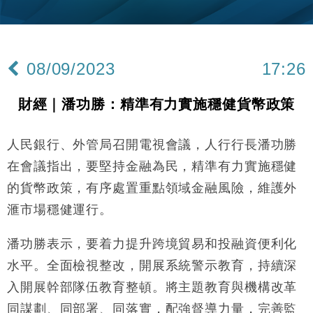
財經｜韓股反覆波動收跌 連挫7周創逾3年最長跌勢
15:11
財經｜內地7月美元計價出口增近24%勝預期 貿易順
13:44
差達1125億美元
08/09/2023
17:26
財經｜日本春季三度入市撐日圓 4月單日斥6.28萬億
12:44
日圓干預創新高
財經｜潘功勝：精準有力實施穩健貨幣政策
國際｜特朗普料美伊戰事快結束 承認部分彈藥庫存緊
11:12
張
人民銀行、外管局召開電視會議，人行行長潘功勝
財經｜SA售股自救後再出手 斥4億美元押注未上市公
15:59
司
在會議指出，要堅持金融為民，精準有力實施穩健
財經｜華僑銀行上半年淨利創新高 中期息增15%至
18:31
的貨幣政策，有序處置重點領域金融風險，維護外
47仙
滙市場穩健運行。
財經｜滙豐上調香港今年GDP預測至4.5% 看好貿易
17:33
及消費表現
潘功勝表示，要着力提升跨境貿易和投融資便利化
本地｜假冒內地執法人員要求交「保證金」 43歲女子
16:47
損失近6900萬元
水平。全面檢視整改，開展系統警示教育，持續深
財經｜日經失守6.5萬點後回穩 全周仍升近2%
入開展幹部隊伍教育整頓。將主題教育與機構改革
16:05
同謀劃、同部署、同落實，配強督導力量，完善監