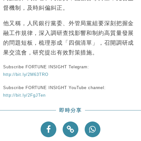
財經｜恒隆10月換帥 玩具「反」斗城亞洲CEO蔡德
15:47
督機制，及時糾偏糾正。
粦接任
財經｜韓股反覆波動收跌 連挫7周創逾3年最長跌勢
15:11
他又稱，人民銀行黨委、外管局黨組要深刻把握金
融工作規律，深入調研查找影響和制約高質量發展
財經｜內地7月美元計價出口增近24%勝預期 貿易順
13:44
差達1125億美元
的問題短板，梳理形成「四個清單」，召開調研成
財經｜日本春季三度入市撐日圓 4月單日斥6.28萬億
12:44
果交流會，研究提出有效對策措施。
日圓干預創新高
國際｜特朗普料美伊戰事快結束 承認部分彈藥庫存緊
11:12
Subscribe FORTUNE INSIGHT Telegram:
張
http://bit.ly/2M63TRO
財經｜SA售股自救後再出手 斥4億美元押注未上市公
15:59
Subscribe FORTUNE INSIGHT YouTube channel:
司
http://bit.ly/2FgJTen
即時分享