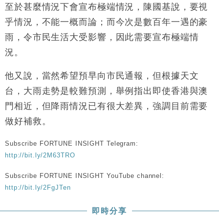
至於甚麼情況下會宣布極端情況，陳國基說，要視
財經｜黑石傳再籌逾360億美元 支援Anthropic租用
11:40
Google晶片
乎情況，不能一概而論；而今次是數百年一遇的豪
財經｜美商務部擬擴大金屬關稅範圍 14類產品或加徵
10:57
雨，令市民生活大受影響，因此需要宣布極端情
25%
況。
本地｜新世界K11 9月升級會員制度 增鉑金卡級別鎖
18:15
定高消費客群
他又說，當然希望預早向市民通報，但根據天文
財經｜本港6月零售額連升14個月 珠寶鐘錶銷售升勢
17:40
台，大雨走勢是較難預測，舉例指出即使香港與澳
最強
門相近，但降雨情況已有很大差異，強調目前需要
財經｜滙控重啟最多10億美元回購 派息比率目標維持
16:33
50%
做好補救。
Subscribe FORTUNE INSIGHT Telegram:
http://bit.ly/2M63TRO
Subscribe FORTUNE INSIGHT YouTube channel:
http://bit.ly/2FgJTen
即時分享