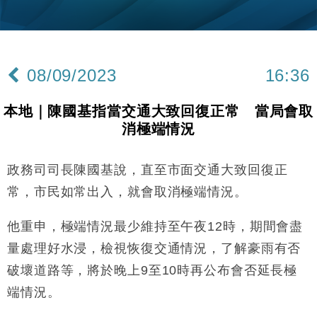
財經｜美商務部擬擴大金屬關稅範圍 14類產品或加徵
10:57
25%
本地｜新世界K11 9月升級會員制度 增鉑金卡級別鎖
18:15
定高消費客群
08/09/2023
16:36
財經｜本港6月零售額連升14個月 珠寶鐘錶銷售升勢
17:40
最強
本地｜陳國基指當交通大致回復正常 當局會取
財經｜滙控重啟最多10億美元回購 派息比率目標維持
16:33
消極端情況
50%
財經｜SA售股自救後再出手 斥4億美元押注未上市公
15:59
司
政務司司長陳國基說，直至市面交通大致回復正
財經｜精星香港夥菜鳥拓全球智慧倉儲市場 加快海外
11:30
常，市民如常出入，就會取消極端情況。
市場落地
地產｜大酒店中期轉賺2300萬元 斥21億翻新香港及
他重申，極端情況最少維持至午夜12時，期間會盡
14:50
東京半島
量處理好水浸，檢視恢復交通情況，了解豪雨有否
國際｜特朗普赴洛杉磯高球場活動前 男子攜槍彈被捕
13:12
破壞道路等，將於晚上9至10時再公布會否延長極
端情況。
財經｜香港7月PMI回落至51 企業擴張放慢兼縮減人
12:30
手