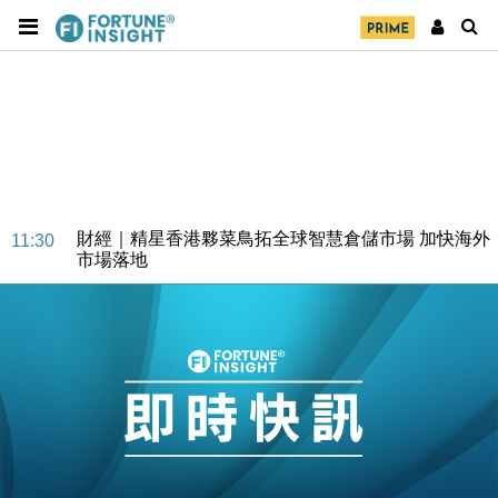
財經｜SA售股自救後再出手 斥4億美元押注未上市公
15:59
司
財經｜精星香港夥菜鳥拓全球智慧倉儲市場 加快海外
11:30
市場落地
地產｜大酒店中期轉賺2300萬元 斥21億翻新香港及
14:50
東京半島
國際｜特朗普赴洛杉磯高球場活動前 男子攜槍彈被捕
13:12
財經｜香港7月PMI回落至51 企業擴張放慢兼縮減人
12:30
手
財經｜黑石傳再籌逾360億美元 支援Anthropic租用
11:40
Google晶片